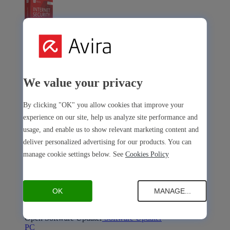
Avira Internet Security
We value your privacy
Notre solution 3-en-1 avec de nombreux outils premium
Free Security
By clicking "OK" you allow cookies that improve your
experience on our site, help us analyze site performance and
usage, and enable us to show relevant marketing content and
deliver personalized advertising for our products. You can
manage cookie settings below. See
Cookies Policy
Free Security
Sécurité de l’appareil
OK
MANAGE...
Open Antivirus
Antivirus
PC
Mac
Android
iOS
Open Software Updater
Software Updater
PC