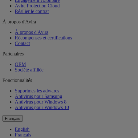
Engagement volontaire
Avira Protection Cloud
Résilier le contrat
À propos d'Avira
À propos d'Avira
Récompenses et certifications
Contact
Partenaires
OEM
Société affiliée
Fonctionnalités
Supprimes les adwares
Antivirus pour Samsung
Antivirus pour Windows 8
Antivirus pour Windows 10
Français
English
Français