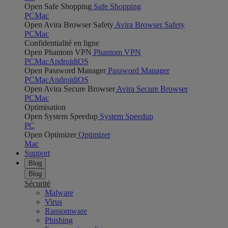
Open Safe Shopping
Safe Shopping
PC
Mac
Open Avira Browser Safety
Avira Browser Safety
PC
Mac
Confidentialité en ligne
Open Phantom VPN
Phantom VPN
PC
Mac
Android
iOS
Open Password Manager
Password Manager
PC
Mac
Android
iOS
Open Avira Secure Browser
Avira Secure Browser
PC
Mac
Optimisation
Open System Speedup
System Speedup
PC
Open Optimizer
Optimizer
Mac
Support
Blog
Blog
Sécurité
Malware
Virus
Ransomware
Phishing