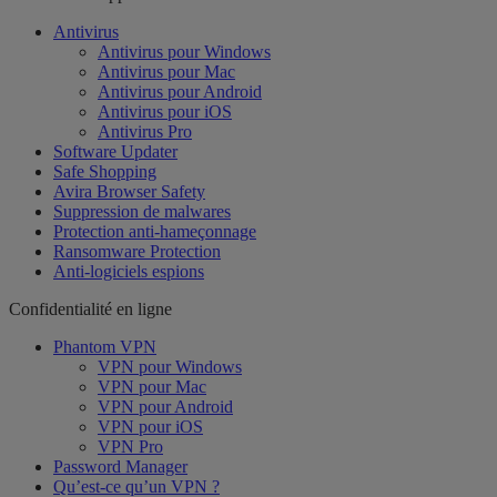
Antivirus
Antivirus pour Windows
Antivirus pour Mac
Antivirus pour Android
Antivirus pour iOS
Antivirus Pro
Software Updater
Safe Shopping
Avira Browser Safety
Suppression de malwares
Protection anti-hameçonnage
Ransomware Protection
Anti-logiciels espions
Confidentialité en ligne
Phantom VPN
VPN pour Windows
VPN pour Mac
VPN pour Android
VPN pour iOS
VPN Pro
Password Manager
Qu’est-ce qu’un VPN ?