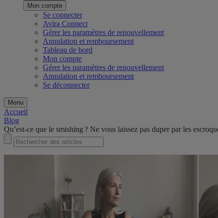
Mon compte
Se connecter
Avira Connect
Gérer les paramètres de renouvellement
Annulation et remboursement
Tableau de bord
Mon compte
Gérer les paramètres de renouvellement
Annulation et remboursement
Se déconnecter
Menu
Accueil
Blog
Qu’est-ce que le smishing ? Ne vous laissez pas duper par les escroq