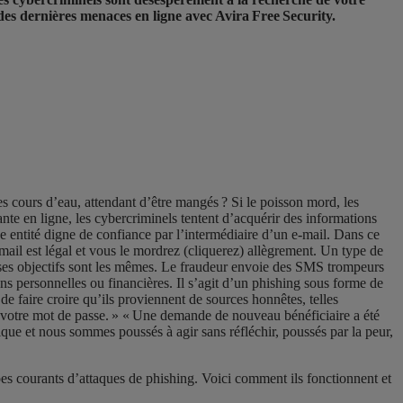
des dernières menaces en ligne avec Avira Free Security.
?
s cours d’eau, attendant d’être mangés ? Si le poisson mord, les
ante en ligne, les cybercriminels tentent d’acquérir des informations
ne entité digne de confiance par l’intermédiaire d’un
e-mail. Dans ce
mail est légal et vous le mordrez (cliquerez) allègrement. Un type de
es objectifs sont les mêmes. Le fraudeur
envoie des SMS trompeurs
ions personnelles ou financières. Il s’agit d’un phishing sous forme de
e faire croire qu’ils proviennent de sources honnêtes, telles
r votre mot de passe. » « Une demande de nouveau bénéficiaire a été
ique et nous sommes poussés à agir sans réfléchir, poussés par la peur,
ypes courants d’attaques de phishing
. Voici comment ils fonctionnent et