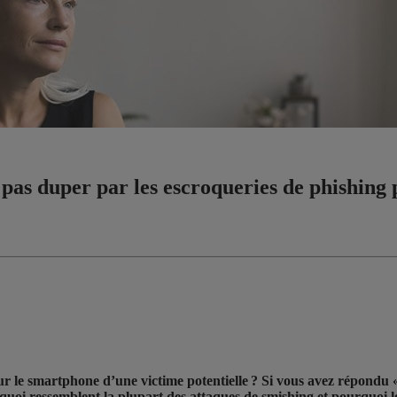
z pas duper par les escroqueries de phishin
r le smartphone d’une victime potentielle ? Si vous avez répondu 
 à quoi ressemblent la plupart des attaques de smishing et pourquoi 