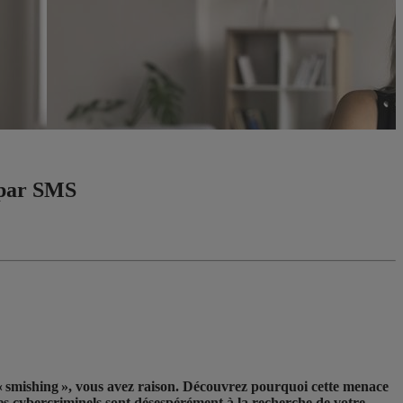
g par SMS
« smishing », vous avez raison. Découvrez pourquoi cette menace
les cybercriminels sont désespérément à la recherche de votre