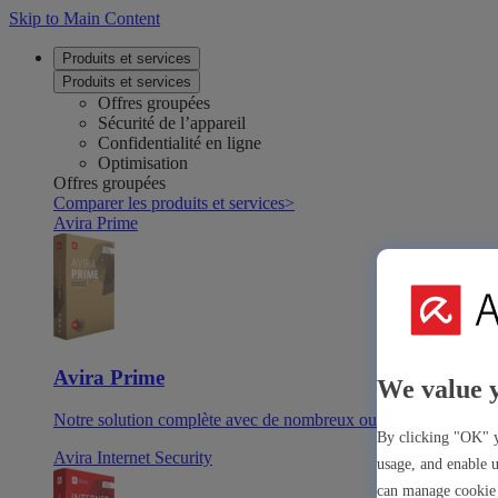
Skip to Main Content
Produits et services
Produits et services
Offres groupées
Sécurité de l’appareil
Confidentialité en ligne
Optimisation
Offres groupées
Comparer les produits et services
>
Avira Prime
Avira Prime
We value 
Notre solution complète avec de nombreux outils et applicatio
By clicking "OK" y
Avira Internet Security
usage, and enable u
can manage cookie 