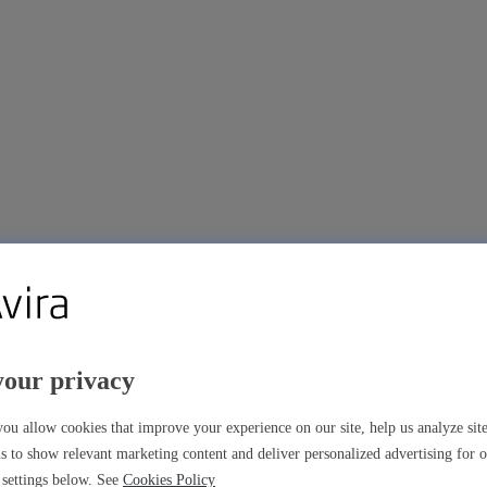
your privacy
ns premium
ou allow cookies that improve your experience on our site, help us analyze si
s to show relevant marketing content and deliver personalized advertising for 
settings below. See
Cookies Policy