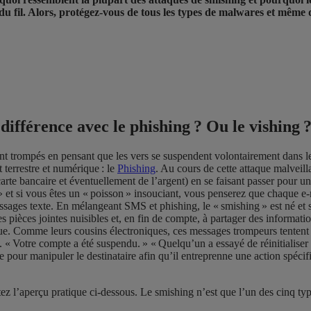
u fil. Alors, protégez-vous de tous les types de malwares et même 
 différence avec le phishing ? Ou le vishing 
nt trompés en pensant que les vers se suspendent volontairement dans le
 terrestre et numérique :
le
Phishing
. Au cours de cette attaque malveill
arte bancaire et éventuellement de l’argent) en se faisant passer pour u
» et si vous êtes un « poisson » insouciant, vous penserez que chaque e-
ages texte. En mélangeant SMS et phishing, le « smishing » est né et s
 des pièces jointes nuisibles et, en fin de compte, à partager des informat
ue. Comme leurs cousins électroniques, ces messages trompeurs tentent d
 « Votre compte a été suspendu. » « Quelqu’un a essayé de réinitialise
 pour manipuler le destinataire afin qu’il entreprenne une action spécif
sultez l’aperçu pratique ci-dessous. Le smishing n’est que l’un des cinq t