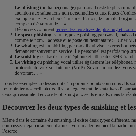
Le phishing
(ou hameçonnage) par e-mail reste le plus courant
attention aux salutations non personnelles et aux fautes d’ortho
exemple un « r » au lieu d’un « n ». Parfois, le nom de l’organ
compte a été verrouillé… »
Découvrez comment
repérer les tentatives de phishing et contrib
Le spear phishing
est un type de phishing par e-mail, mais ada
comme le nom, l’adresse et le poste du destinataire : « Cher M
Le whaling
est un phishing par e-mail qui vise les gros bonnets
demandent souvent un service. Le personnel est parfois trop stre
Le smishing
est basé sur le téléphone et utilise des SMS fraudu
Le vishing
ou phishing vocal utilise également les téléphones, 
protocole de voix sur Internet (VoIP). Si vous répondez, vous s
de voiture… »
Tous les exemples ci-dessus ont d’importants points communs : Ils son
pour pirater nos ordinateurs. Il s’agit également de tentatives d’usurp
ceux qui assimilent encore le phishing aux seuls e-mails, mais la réal
Découvrez les deux types de smishing et le
Même dans le domaine du smishing, il existe deux types différents, ma
connaissez déjà parfaitement après avoir lu attentivement la partie préc
l’escroc.