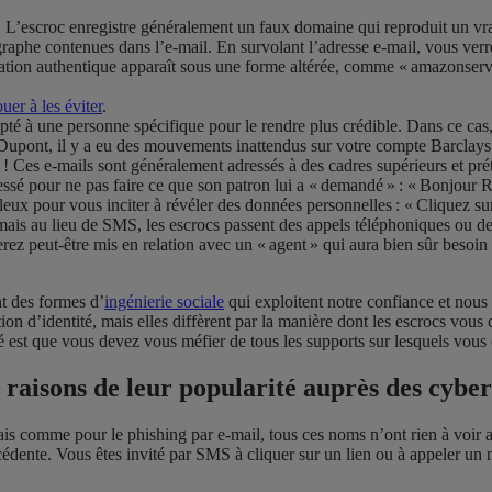
. L’escroc enregistre généralement un faux domaine qui reproduit un vr
graphe contenues dans l’e-mail. En survolant l’adresse e-mail, vous ver
isation authentique apparaît sous une forme altérée, comme « amazonserv
uer à les éviter
.
pté à une personne spécifique pour le rendre plus crédible. Dans ce cas
. Dupont, il y a eu des mouvements inattendus sur votre compte Barclay
 ! Ces e-mails sont généralement adressés à des cadres supérieurs et pré
ssé pour ne pas faire ce que son patron lui a « demandé » : « Bonjour R
leux pour vous inciter à révéler des données personnelles : « Cliquez su
mais au lieu de SMS, les escrocs passent des appels téléphoniques ou de
erez peut-être mis en relation avec un « agent » qui aura bien sûr beso
t des formes d’
ingénierie sociale
qui exploitent notre confiance et nous
ation d’identité, mais elles diffèrent par la manière dont les escrocs vo
ité est que vous devez vous méfier
de
tous les supports sur lesquels vou
s raisons de leur popularité auprès des cybe
is comme pour le phishing par e-mail, tous ces noms n’ont rien à voir a
édente. Vous êtes invité par SMS à cliquer sur un lien ou à appeler un nu