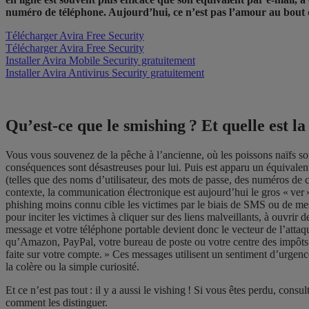
numéro de téléphone. Aujourd’hui, ce n’est pas l’amour au bout d
Télécharger Avira Free Security
Télécharger Avira Free Security
Installer Avira Mobile Security gratuitement
Installer Avira Antivirus Security gratuitement
Qu’est-ce que le smishing ? Et quelle est la
Vous vous souvenez de la pêche à l’ancienne, où les poissons naïfs so
conséquences sont désastreuses pour lui. Puis est apparu un équivalent
(telles que des noms d’utilisateur, des mots de passe, des numéros de c
contexte, la communication électronique est aujourd’hui le gros « ver 
phishing
moins
connu cible
les
victimes par le
biais
de SMS ou de mess
pour inciter les victimes à cliquer sur des liens malveillants, à ouvrir
message et votre téléphone portable devient donc le vecteur de l’attaq
qu’Amazon, PayPal, votre bureau de poste ou votre centre des impôts.
faite sur votre compte. » Ces messages utilisent un sentiment d’urgence
la colère ou la simple curiosité.
Et ce n’est pas tout : il y a aussi le vishing ! Si vous êtes perdu, con
comment les distinguer.