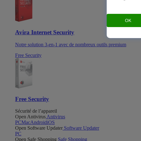
OK
Avira Internet Security
Notre solution 3-en-1 avec de nombreux outils premium
Free Security
Free Security
Sécurité de l’appareil
Open Antivirus
Antivirus
PC
Mac
Android
iOS
Open Software Updater
Software Updater
PC
Open Safe Shopping
Safe Shopping