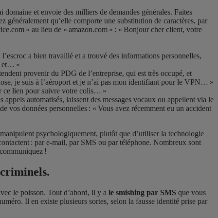
ai domaine et envoie des milliers de demandes générales. Faites
rez généralement qu’elle comporte une substitution de caractères, par
ice.com » au lieu de « amazon.com » : « Bonjour cher client, votre
,
l’escroc a bien travaillé et a trouvé des informations personnelles,
s et… »
tendent provenir du PDG de l’entreprise, qui est très occupé, et
ose, je suis à l’aéroport et je n’ai pas mon identifiant pour le VPN… »
r ce lien pour suivre votre colis… »
s appels automatisés, laissent des messages vocaux ou appellent via le
in de vos données personnelles : « Vous avez récemment eu un accident
 manipulent psychologiquement, plutôt que d’utiliser la technologie
us contactent : par e-mail, par SMS ou par téléphone. Nombreux sont
s communiquez !
rcriminels.
vec le poisson. Tout d’abord, il y a
le smishing par SMS
que vous
méro. Il en existe plusieurs sortes, selon la fausse identité prise par