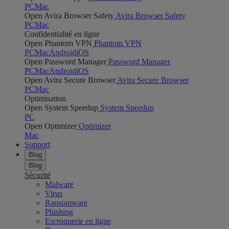
PC
Mac
Open Avira Browser Safety
Avira Browser Safety
PC
Mac
Confidentialité en ligne
Open Phantom VPN
Phantom VPN
PC
Mac
Android
iOS
Open Password Manager
Password Manager
PC
Mac
Android
iOS
Open Avira Secure Browser
Avira Secure Browser
PC
Mac
Optimisation
Open System Speedup
System Speedup
PC
Open Optimizer
Optimizer
Mac
Support
Blog
Blog
Sécurité
Malware
Virus
Ransomware
Phishing
Escroquerie en ligne