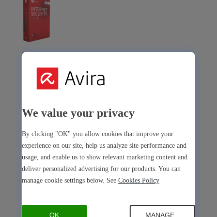
Avira Internet Security
Notre solution 3-en-1 avec de nombreux outils premium
Free Security
We value your privacy
By clicking "OK" you allow cookies that improve your
experience on our site, help us analyze site performance and
usage, and enable us to show relevant marketing content and
Free Security
deliver personalized advertising for our products. You can
Sécurité de l’appareil
manage cookie settings below. See
Cookies Policy
Open Antivirus
Antivirus
PC
Mac
Android
iOS
Open Software Updater
Software Updater
PC
OK
MANAGE...