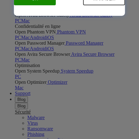
Open Safe Shopping
Safe Shopping
PC
Mac
Open Avira Browser Safety
Avira Browser Safety
PC
Mac
Confidentialité en ligne
Open Phantom VPN
Phantom VPN
PC
Mac
Android
iOS
Open Password Manager
Password Manager
PC
Mac
Android
iOS
Open Avira Secure Browser
Avira Secure Browser
PC
Mac
Optimisation
Open System Speedup
System Speedup
PC
Open Optimizer
Optimizer
Mac
Support
Blog
Blog
Sécurité
Malware
Virus
Ransomware
Phishing