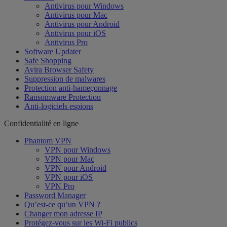
Antivirus pour Windows
Antivirus pour Mac
Antivirus pour Android
Antivirus pour iOS
Antivirus Pro
Software Updater
Safe Shopping
Avira Browser Safety
Suppression de malwares
Protection anti-hameçonnage
Ransomware Protection
Anti-logiciels espions
Confidentialité en ligne
Phantom VPN
VPN pour Windows
VPN pour Mac
VPN pour Android
VPN pour iOS
VPN Pro
Password Manager
Qu’est-ce qu’un VPN ?
Changer mon adresse IP
Protégez-vous sur les Wi-Fi publics