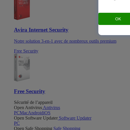
OK
Avira Internet Security
Notre solution 3-en-1 avec de nombreux outils premium
Free Security
Free Security
Sécurité de l’appareil
Open Antivirus
Antivirus
PC
Mac
Android
iOS
Open Software Updater
Software Updater
PC
Open Safe Shopping
Safe Shopping