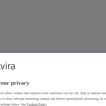
your privacy
ns premium
ou allow cookies that improve your experience on our site, help us analyze si
s to show relevant marketing content and deliver personalized advertising for 
settings below. See
Cookies Policy