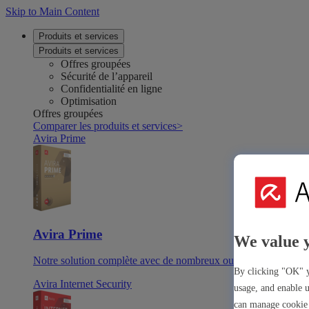
Skip to Main Content
Produits et services
Produits et services
Offres groupées
Sécurité de l’appareil
Confidentialité en ligne
Optimisation
Offres groupées
Comparer les produits et services
>
Avira Prime
Avira Prime
We value 
Notre solution complète avec de nombreux outils et applicatio
By clicking "OK" y
Avira Internet Security
usage, and enable u
can manage cookie 