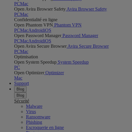
PC
Mac
Open Avira Browser Safety
Avira Browser Safety
PC
Mac
Confidentialité en ligne
Open Phantom VPN
Phantom VPN
PC
Mac
Android
iOS
Open Password Manager
Password Manager
PC
Mac
Android
iOS
Open Avira Secure Browser
Avira Secure Browser
PC
Mac
Optimisation
Open System Speedup
System Speedup
PC
Open Optimizer
Optimizer
Mac
Support
Blog
Blog
Sécurité
Malware
Virus
Ransomware
Phishing
Escroquerie en ligne