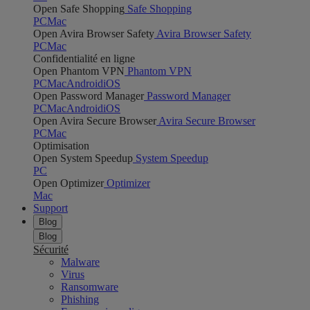
Open Safe Shopping
Safe Shopping
PC
Mac
Open Avira Browser Safety
Avira Browser Safety
PC
Mac
Confidentialité en ligne
Open Phantom VPN
Phantom VPN
PC
Mac
Android
iOS
Open Password Manager
Password Manager
PC
Mac
Android
iOS
Open Avira Secure Browser
Avira Secure Browser
PC
Mac
Optimisation
Open System Speedup
System Speedup
PC
Open Optimizer
Optimizer
Mac
Support
Blog
Blog
Sécurité
Malware
Virus
Ransomware
Phishing