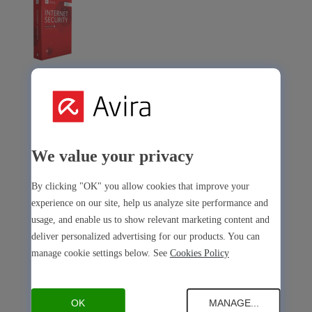
Avira Internet Security
Notre solution 3-en-1 avec de nombreux outils premium
Free Security
We value your privacy
By clicking "OK" you allow cookies that improve your
experience on our site, help us analyze site performance and
usage, and enable us to show relevant marketing content and
Free Security
deliver personalized advertising for our products. You can
manage cookie settings below. See
Cookies Policy
Sécurité de l’appareil
Open Antivirus
Antivirus
PC
Mac
Android
iOS
Open Software Updater
Software Updater
OK
MANAGE...
PC