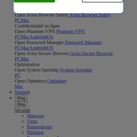
Open Safe Shopping
Safe Shopping
PC
Mac
Open Avira Browser Safety
Avira Browser Safety
PC
Mac
Confidentialité en ligne
Open Phantom VPN
Phantom VPN
PC
Mac
Android
iOS
Open Password Manager
Password Manager
PC
Mac
Android
iOS
Open Avira Secure Browser
Avira Secure Browser
PC
Mac
Optimisation
Open System Speedup
System Speedup
PC
Open Optimizer
Optimizer
Mac
Support
Blog
Blog
Sécurité
Malware
Virus
Ransomware
Phishing