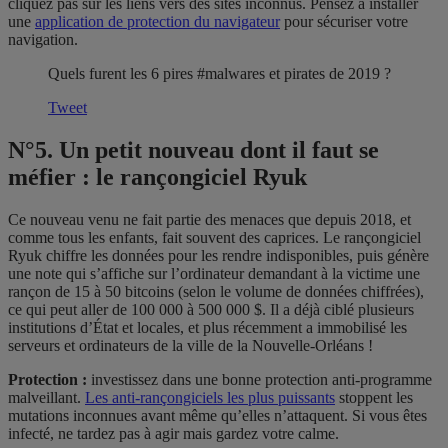
cliquez pas sur les liens vers des sites inconnus. Pensez à installer
une
application de protection du navigateur
pour sécuriser votre
navigation.
Quels furent les 6 pires #malwares et pirates de 2019 ?
Tweet
N°5. Un petit nouveau dont il faut se
méfier : le rançongiciel Ryuk
Ce nouveau venu ne fait partie des menaces que depuis 2018, et
comme tous les enfants, fait souvent des caprices. Le rançongiciel
Ryuk chiffre les données pour les rendre indisponibles, puis génère
une note qui s’affiche sur l’ordinateur demandant à la victime une
rançon de 15 à 50 bitcoins (selon le volume de données chiffrées),
ce qui peut aller de 100 000 à 500 000 $. Il a déjà ciblé plusieurs
institutions d’État et locales, et plus récemment a immobilisé les
serveurs et ordinateurs de la ville de la Nouvelle-Orléans !
Protection :
investissez dans une bonne protection anti-programme
malveillant.
Les anti-rançongiciels les plus puissants
stoppent les
mutations inconnues avant même qu’elles n’attaquent. Si vous êtes
infecté, ne tardez pas à agir mais gardez votre calme.