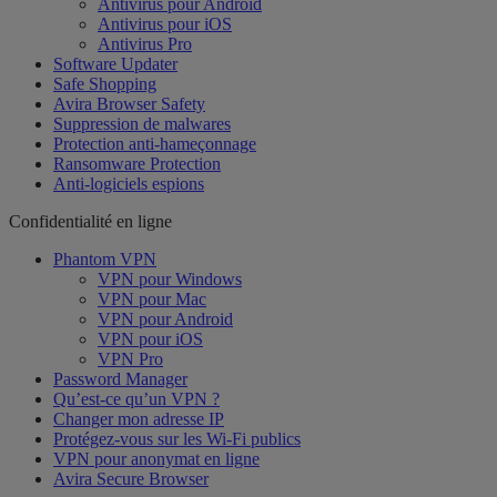
Antivirus pour Android
Antivirus pour iOS
Antivirus Pro
Software Updater
Safe Shopping
Avira Browser Safety
Suppression de malwares
Protection anti-hameçonnage
Ransomware Protection
Anti-logiciels espions
Confidentialité en ligne
Phantom VPN
VPN pour Windows
VPN pour Mac
VPN pour Android
VPN pour iOS
VPN Pro
Password Manager
Qu’est-ce qu’un VPN ?
Changer mon adresse IP
Protégez-vous sur les Wi-Fi publics
VPN pour anonymat en ligne
Avira Secure Browser