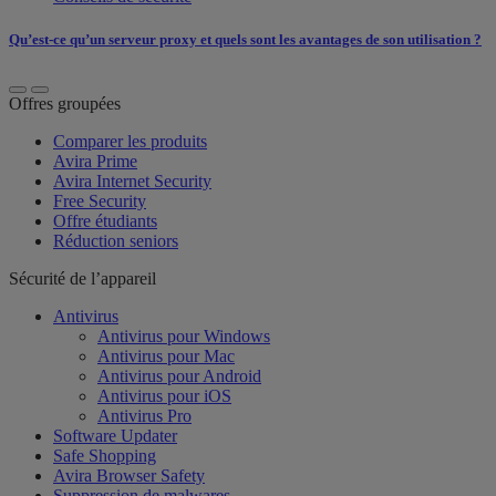
Qu’est-ce qu’un serveur proxy et quels sont les avantages de son utilisation ?
Offres groupées
Comparer les produits
Avira Prime
Avira Internet Security
Free Security
Offre étudiants
Réduction seniors
Sécurité de l’appareil
Antivirus
Antivirus pour Windows
Antivirus pour Mac
Antivirus pour Android
Antivirus pour iOS
Antivirus Pro
Software Updater
Safe Shopping
Avira Browser Safety
Suppression de malwares