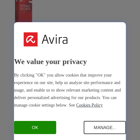
Avira Internet Security
Notre solution 3-en-1 avec de nombreux outils premium
We value your privacy
Free Security
By clicking "OK" you allow cookies that improve your
experience on our site, help us analyze site performance and
usage, and enable us to show relevant marketing content and
deliver personalized advertising for our products. You can
Free Security
manage cookie settings below. See
Cookies Policy
Sécurité de l’appareil
Open Antivirus
Antivirus
PC
Mac
Android
iOS
OK
MANAGE...
Open Software Updater
Software Updater
PC