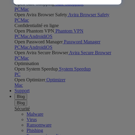
Open Safe Shopping
Safe Shopping
PC
Mac
Open Avira Browser Safety
Avira Browser Safety
PC
Mac
Confidentialité en ligne
Open Phantom VPN
Phantom VPN
PC
Mac
Android
iOS
Open Password Manager
Password Manager
PC
Mac
Android
iOS
Open Avira Secure Browser
Avira Secure Browser
PC
Mac
Optimisation
Open System Speedup
System Speedup
PC
Open Optimizer
Optimizer
Mac
Support
Blog
Blog
Sécurité
Malware
Virus
Ransomware
Phishing