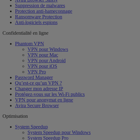
Suppression de malwares
Protection anti-hameçonnage
Ransomware Protection
Anti-logiciels espions
Confidentialité en ligne
Phantom VPN
VPN pour Windows
VPN pour Mac
VPN pour Android
VPN pour iOS
VPN Pro
Password Manager
Qu’est-ce qu’un VPN ?
Changer mon adresse IP
Protégez-vous sur les Wi-Fi publics
VPN pour anonymat en ligne
Avira Secure Browser
Optimisation
System Speedup
System Speedup pour Windows
System Speedup Pro