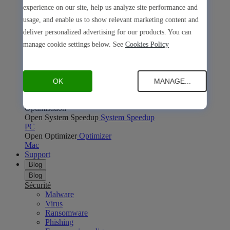
Open Safe Shopping
Safe Shopping
experience on our site, help us analyze site performance and
PC
Mac
usage, and enable us to show relevant marketing content and
Open Avira Browser Safety
Avira Browser Safety
deliver personalized advertising for our products. You can
PC
Mac
Confidentialité en ligne
manage cookie settings below. See
Cookies Policy
Open Phantom VPN
Phantom VPN
PC
Mac
Android
iOS
Open Password Manager
Password Manager
PC
Mac
Android
iOS
OK
MANAGE...
Open Avira Secure Browser
Avira Secure Browser
PC
Mac
Optimisation
Open System Speedup
System Speedup
PC
Open Optimizer
Optimizer
Mac
Support
Blog
Blog
Sécurité
Malware
Virus
Ransomware
Phishing