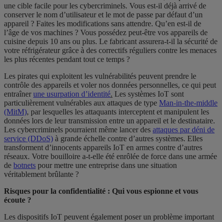
une cible facile pour les cybercriminels. Vous est-il déjà arrivé de
conserver le nom d’utilisateur et le mot de passe par défaut d’un
appareil ? Faites les modifications sans attendre. Qu’en est-il de
l’âge de vos machines ? Vous possédez peut-être vos appareils de
cuisine depuis 10 ans ou plus. Le fabricant assurera-t-il la sécurité de
votre réfrigérateur grâce à des correctifs réguliers contre les menaces
les plus récentes pendant tout ce temps ?
Les pirates qui exploitent les vulnérabilités peuvent prendre le
contrôle des appareils et voler nos données personnelles, ce qui peut
entraîner
une usurpation d’identité
.
Les systèmes IoT sont
particulièrement vulnérables aux attaques de type
Man-in-the-middle
(MitM)
, par lesquelles les attaquants interceptent et manipulent les
données lors de leur transmission entre un appareil et le destinataire.
Les cybercriminels pourraient même lancer des
attaques par déni de
service (DDoS)
à grande échelle contre d’autres systèmes. Elles
transforment d’innocents appareils IoT en armes contre d’autres
réseaux. Votre bouilloire a-t-elle été enrôlée de force dans une armée
de
botnets
pour mettre une entreprise dans une situation
véritablement brûlante ?
Risques pour la confidentialité : Qui vous espionne et vous
écoute ?
Les dispositifs IoT peuvent également poser un problème important