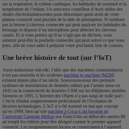
sur la respiration, le rythme cardiaque, les habitudes de sommeil et la
température de l’enfant. Un astucieux contrôleur d’œufs utilise des
diodes électroluminescentes pour déterminer quels œufs de votre
plateau connecté sont proches de la date de péremption. N’oublions
pas la brosse à cheveux connectée qui peut analyser les habitudes de
brossage et dispose d’un microphone pour détecter les cheveux
cassés. Et si vous pensez qu’il ne s’agit que de déchets, vous
aimerez peut-être la poubelle connectée qui peut suivre ce que vous
jetez, afin de vous aider à préparer votre prochaine liste de courses.
Une brève histoire de tout (sur l’IoT)
Aussi audacieuse soit-elle, l’idée que des machines communiquent
n’est pas nouvelle et les systèmes
machine to machine (M2M)
existent depuis plus d’un siècle. Souvenons-nous des premiers
systèmes de transmission de données utilisés par l’armée russe en
1845 ou la connectivité de données GSM sur les téléphones mobiles
Siemens en 1995. L’Internet des Objets n’a pas surgi de nulle part :
c’est le résultat soigneusement perfectionné de l’évolution de
diverses technologies. L’IoT n’a été nommé en tant que concept
qu’en 1999, bien qu’une
machine à Coca-Cola bavarde de
l’université Carnegie Mellon
aux États-Unis au début des années 80
ait rempli les critères pour être désigné comme le premier appareil
connecté. Les programmateurs locaux se connectaient à l’appareil