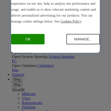
Open Safe Shopping
Safe Shopping
experience on our site, help us analyze site performance and
PC
Mac
usage, and enable us to show relevant marketing content and
Open Avira Browser Safety
Avira Browser Safety
deliver personalized advertising for our products. You can
PC
Mac
Confidentialité en ligne
manage cookie settings below. See
Cookies Policy
Open Phantom VPN
Phantom VPN
PC
Mac
Android
iOS
Open Password Manager
Password Manager
PC
Mac
Android
iOS
OK
MANAGE...
Open Avira Secure Browser
Avira Secure Browser
PC
Mac
Optimisation
Open System Speedup
System Speedup
PC
Open Optimizer
Optimizer
Mac
Support
Blog
Blog
Sécurité
Malware
Virus
Ransomware
Phishing