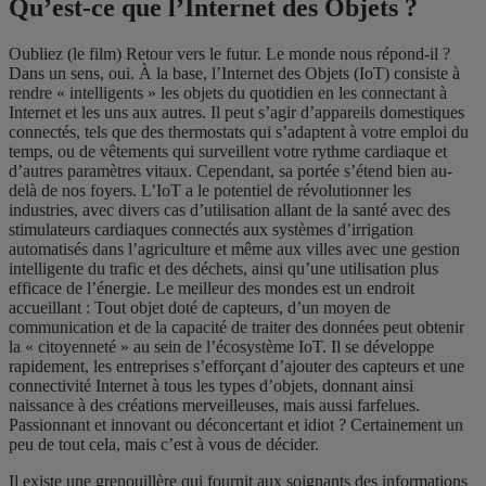
Qu’est-ce que l’Internet des Objets ?
Oubliez (le film) Retour vers le futur. Le monde nous répond-il ?
Dans un sens, oui. À la base, l’Internet des Objets (IoT) consiste à
rendre « intelligents » les objets du quotidien en les connectant à
Internet et les uns aux autres. Il peut s’agir d’appareils domestiques
connectés, tels que des thermostats qui s’adaptent à votre emploi du
temps, ou de vêtements qui surveillent votre rythme cardiaque et
d’autres paramètres vitaux. Cependant, sa portée s’étend bien au-
delà de nos foyers. L’IoT a le potentiel de révolutionner les
industries, avec divers cas d’utilisation allant de la santé avec des
stimulateurs cardiaques connectés aux systèmes d’irrigation
automatisés dans l’agriculture et même aux villes avec une gestion
intelligente du trafic et des déchets, ainsi qu’une utilisation plus
efficace de l’énergie. Le meilleur des mondes est un endroit
accueillant : Tout objet doté de capteurs, d’un moyen de
communication et de la capacité de traiter des données peut obtenir
la « citoyenneté » au sein de l’écosystème IoT. Il se développe
rapidement, les entreprises s’efforçant d’ajouter des capteurs et une
connectivité Internet à tous les types d’objets, donnant ainsi
naissance à des créations merveilleuses, mais aussi farfelues.
Passionnant et innovant ou déconcertant et idiot ? Certainement un
peu de tout cela, mais c’est à vous de décider.
Il existe une grenouillère qui fournit aux soignants des informations