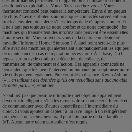
Ces informations permettent à l’appareil ou à l’utilisateur d’obtenir
des données exploitables. Vous n’êtes pas chez vous ? Votre
thermostat connecté peut baisser la température. Envie d’un paquet
de chips ? Les distributeurs automatiques connectés surveillent leur
stock et envoient une alerte s’il est temps de le réapprovisionner. Et
il ne s’agit pas toujours de notre confort et de notre commodité : les
machines qui transmettent des informations peuvent être essentielles
à notre sécurité. Vous souvenez-vous de la centrale nucléaire où
travaille l’infortuné Homer Simpson ? À quel point serait-elle plus
sûre avec des machines qui alerteraient automatiquement les équipes
de maintenance en cas de réparation nécessaire ? À la base, l’IoT
repose sur un cycle continu de détection, de collecte, de
transmission, de traitement et d’action. Ces appareils connectés ne
demandent que très peu d’intervention humaine pour optimiser notre
vie et ils peuvent également être contrôlés à distance. Kevin Ashton
(«
…en utilisant des données qu’ils ont recueillies sans aucune aide
de notre part…
») serait fier.
N’oubliez pas que presque n’importe quel objet ou appareil peut
devenir « intelligent » s’il a les moyens de se connecter à Internet et
de communiquer avec d’autres appareils par l’intermédiaire du
cloud. Si vous ajoutez un capteur à un lave-linge, à un réfrigérateur
ou même à un sèche-cheveux, il peut faire partie de la « famille »
IoT. Aucun autre talent particulier n’est requis.