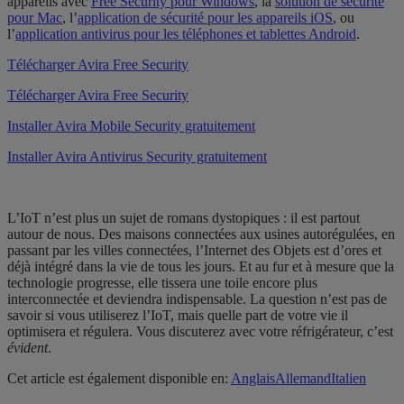
appareils avec
Free Security pour Windows
, la
solution de sécurité
pour Mac
, l’
application de sécurité pour les appareils iOS
, ou
l’
application antivirus pour les téléphones et tablettes Android
.
Télécharger Avira Free Security
Télécharger Avira Free Security
Installer Avira Mobile Security gratuitement
Installer Avira Antivirus Security gratuitement
L’IoT n’est plus un sujet de romans dystopiques : il est partout
autour de nous. Des maisons connectées aux usines autorégulées, en
passant par les villes connectées, l’Internet des Objets est d’ores et
déjà intégré dans la vie de tous les jours. Et au fur et à mesure que la
technologie progresse, elle tissera une toile encore plus
interconnectée et deviendra indispensable. La question n’est pas de
savoir si vous utiliserez l’IoT, mais quelle part de votre vie il
optimisera et régulera. Vous discuterez avec votre réfrigérateur, c’est
évident
.
Cet article est également disponible en:
Anglais
Allemand
Italien