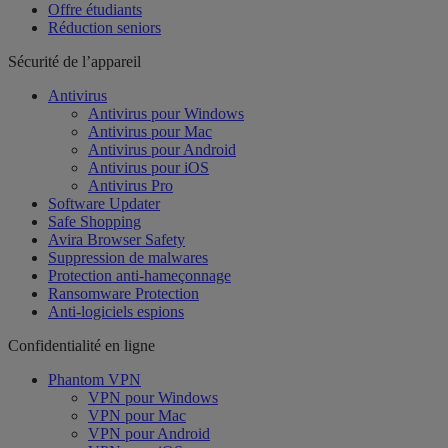
Offre étudiants
Réduction seniors
Sécurité de l’appareil
Antivirus
Antivirus pour Windows
Antivirus pour Mac
Antivirus pour Android
Antivirus pour iOS
Antivirus Pro
Software Updater
Safe Shopping
Avira Browser Safety
Suppression de malwares
Protection anti-hameçonnage
Ransomware Protection
Anti-logiciels espions
Confidentialité en ligne
Phantom VPN
VPN pour Windows
VPN pour Mac
VPN pour Android