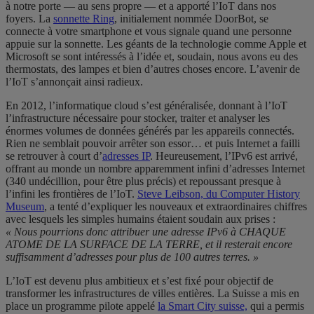
à notre porte — au sens propre — et a apporté l’IoT dans nos
foyers. La
sonnette Ring
, initialement nommée DoorBot, se
connecte à votre smartphone et vous signale quand une personne
appuie sur la sonnette. Les géants de la technologie comme Apple et
Microsoft se sont intéressés à l’idée et, soudain, nous avons eu des
thermostats, des lampes et bien d’autres choses encore. L’avenir de
l’IoT s’annonçait ainsi radieux.
En 2012, l’informatique cloud s’est généralisée, donnant à l’IoT
l’infrastructure nécessaire pour stocker, traiter et analyser les
énormes volumes de données générés par les appareils connectés.
Rien ne semblait pouvoir arrêter son essor… et puis Internet a failli
se retrouver à court d’
adresses IP
. Heureusement, l’IPv6 est arrivé,
offrant au monde un nombre apparemment infini d’adresses Internet
(340 undécillion, pour être plus précis) et repoussant presque à
l’infini les frontières de l’IoT.
Steve Leibson, du Computer History
Museum
, a tenté d’expliquer les nouveaux et extraordinaires chiffres
avec lesquels les simples humains étaient soudain aux prises :
« Nous pourrions donc attribuer une adresse IPv6 à CHAQUE
ATOME DE LA SURFACE DE LA TERRE, et il resterait encore
suffisamment d’adresses pour plus de 100 autres terres. »
L’IoT est devenu plus ambitieux et s’est fixé pour objectif de
transformer les infrastructures de villes entières. La Suisse a mis en
place un programme pilote appelé
la Smart City suisse,
qui a permis