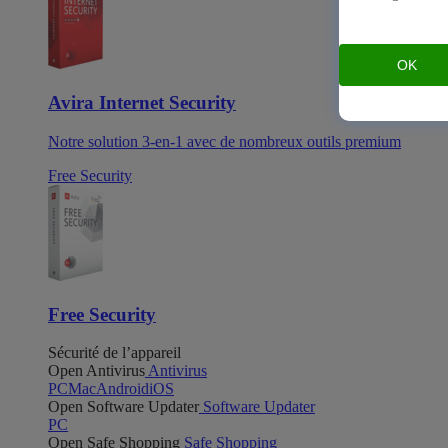
OK
Avira Internet Security
Notre solution 3-en-1 avec de nombreux outils premium
Free Security
Free Security
Sécurité de l’appareil
Open Antivirus
Antivirus
PC
Mac
Android
iOS
Open Software Updater
Software Updater
PC
Open Safe Shopping
Safe Shopping