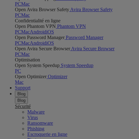
PC
Mac
Open Avira Browser Safety
Avira Browser Safety
PC
Mac
Confidentialité en ligne
Open Phantom VPN
Phantom VPN
PC
Mac
Android
iOS
Open Password Manager
Password Manager
PC
Mac
Android
iOS
Open Avira Secure Browser
Avira Secure Browser
PC
Mac
Optimisation
Open System Speedup
System Speedup
PC
Open Optimizer
Optimizer
Mac
Support
Blog
Blog
Sécurité
Malware
Virus
Ransomware
Phishing
Escroquerie en ligne