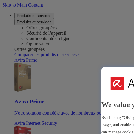
Skip to Main Content
Produits et services
Produits et services
Offres groupées
Sécurité de l’appareil
Confidentialité en ligne
Optimisation
Offres groupées
Comparer les produits et services
>
Avira Prime
Avira Prime
We value 
Notre solution complète avec de nombreux outils et applicatio
By clicking "OK" y
Avira Internet Security
usage, and enable u
can manage cookie 