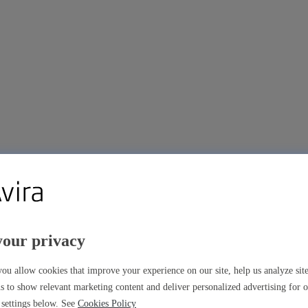
your privacy
ns premium
ou allow cookies that improve your experience on our site, help us analyze si
s to show relevant marketing content and deliver personalized advertising for 
settings below. See
Cookies Policy