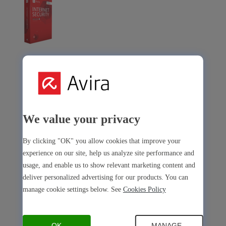
Avira Internet Security
Notre solution 3-en-1 avec de nombreux outils premium
Free Security
We value your privacy
By clicking "OK" you allow cookies that improve your
experience on our site, help us analyze site performance and
usage, and enable us to show relevant marketing content and
Free Security
deliver personalized advertising for our products. You can
Sécurité de l’appareil
manage cookie settings below. See
Cookies Policy
Open Antivirus
Antivirus
PC
Mac
Android
iOS
Open Software Updater
Software Updater
PC
OK
MANAGE...