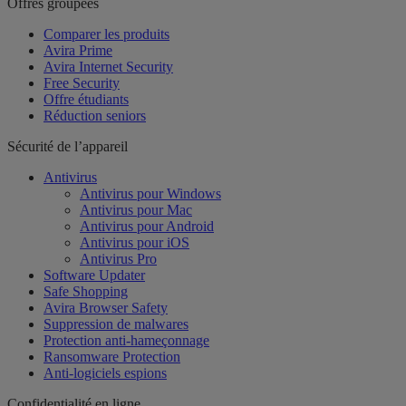
Offres groupées
Comparer les produits
Avira Prime
Avira Internet Security
Free Security
Offre étudiants
Réduction seniors
Sécurité de l’appareil
Antivirus
Antivirus pour Windows
Antivirus pour Mac
Antivirus pour Android
Antivirus pour iOS
Antivirus Pro
Software Updater
Safe Shopping
Avira Browser Safety
Suppression de malwares
Protection anti-hameçonnage
Ransomware Protection
Anti-logiciels espions
Confidentialité en ligne