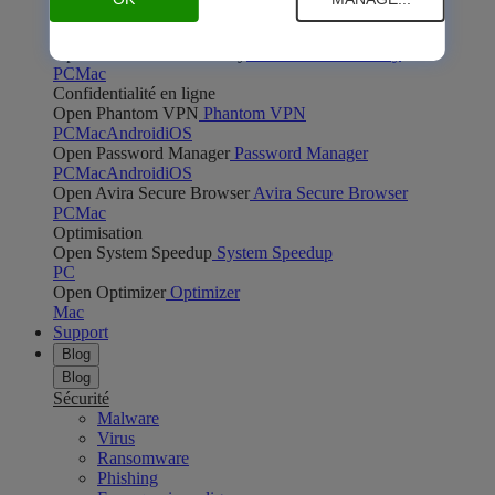
Open Safe Shopping
Safe Shopping
PC
Mac
Open Avira Browser Safety
Avira Browser Safety
PC
Mac
Confidentialité en ligne
Open Phantom VPN
Phantom VPN
PC
Mac
Android
iOS
Open Password Manager
Password Manager
PC
Mac
Android
iOS
Open Avira Secure Browser
Avira Secure Browser
PC
Mac
Optimisation
Open System Speedup
System Speedup
PC
Open Optimizer
Optimizer
Mac
Support
Blog
Blog
Sécurité
Malware
Virus
Ransomware
Phishing