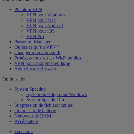
Phantom VPN
VPN pour Windows
VPN pour Mac
VPN pour Android
VPN pour iOS
VPN Pro
Password Manager
Qu’est-ce qu’un VPN ?
Changer mon adresse IP
Protégez-vous sur les Wi-Fi publics
VPN pour anonymat en ligne
Avira Secure Browser
Optimisation
System Speedup
System Speedup pour Windows
System Speedup Pro
Suppression de fichiers inutiles
Optimiseur de batterie
Nettoyeur de RAM
Accélérateur
Facebook