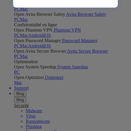
Open Safe Shopping
Safe Shopping
PC
Mac
Open Avira Browser Safety
Avira Browser Safety
PC
Mac
Confidentialité en ligne
Open Phantom VPN
Phantom VPN
PC
Mac
Android
iOS
Open Password Manager
Password Manager
PC
Mac
Android
iOS
Open Avira Secure Browser
Avira Secure Browser
PC
Mac
Optimisation
Open System Speedup
System Speedup
PC
Open Optimizer
Optimizer
Mac
Support
Blog
Blog
Sécurité
Malware
Virus
Ransomware
Phishing