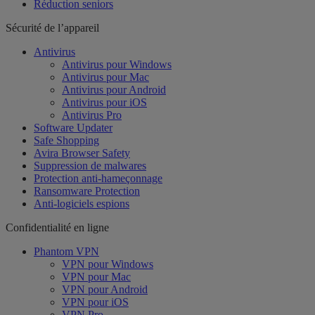
Réduction seniors
Sécurité de l’appareil
Antivirus
Antivirus pour Windows
Antivirus pour Mac
Antivirus pour Android
Antivirus pour iOS
Antivirus Pro
Software Updater
Safe Shopping
Avira Browser Safety
Suppression de malwares
Protection anti-hameçonnage
Ransomware Protection
Anti-logiciels espions
Confidentialité en ligne
Phantom VPN
VPN pour Windows
VPN pour Mac
VPN pour Android
VPN pour iOS
VPN Pro