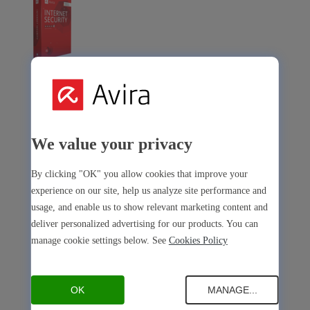
Avira Internet Security
Notre solution 3-en-1 avec de nombreux outils premium
Free Security
We value your privacy
By clicking "OK" you allow cookies that improve your
experience on our site, help us analyze site performance and
usage, and enable us to show relevant marketing content and
deliver personalized advertising for our products. You can
Free Security
manage cookie settings below. See
Cookies Policy
Sécurité de l’appareil
Open Antivirus
Antivirus
PC
Mac
Android
iOS
OK
MANAGE...
Open Software Updater
Software Updater
PC