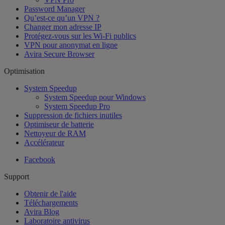
Password Manager
Qu’est-ce qu’un VPN ?
Changer mon adresse IP
Protégez-vous sur les Wi-Fi publics
VPN pour anonymat en ligne
Avira Secure Browser
Optimisation
System Speedup
System Speedup pour Windows
System Speedup Pro
Suppression de fichiers inutiles
Optimiseur de batterie
Nettoyeur de RAM
Accélérateur
Facebook
Support
Obtenir de l'aide
Téléchargements
Avira Blog
Laboratoire antivirus