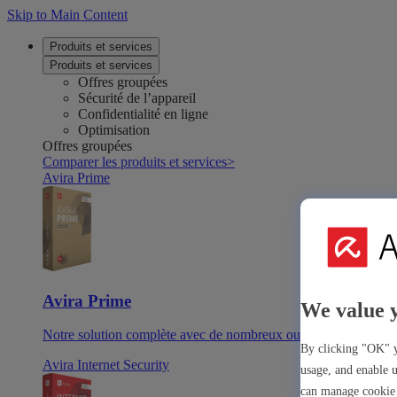
Skip to Main Content
Produits et services
Produits et services
Offres groupées
Sécurité de l’appareil
Confidentialité en ligne
Optimisation
Offres groupées
Comparer les produits et services
>
Avira Prime
Avira Prime
We value 
Notre solution complète avec de nombreux outils et applicatio
By clicking "OK" y
Avira Internet Security
usage, and enable u
can manage cookie 