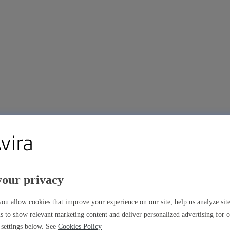
your privacy
ns premium
ou allow cookies that improve your experience on our site, help us analyze si
s to show relevant marketing content and deliver personalized advertising for 
settings below. See
Cookies Policy