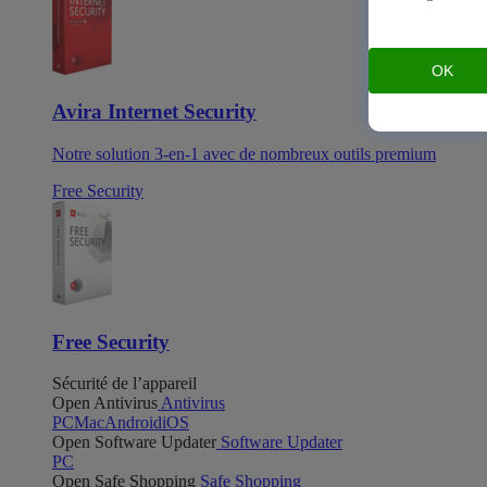
OK
Avira Internet Security
Notre solution 3-en-1 avec de nombreux outils premium
Free Security
Free Security
Sécurité de l’appareil
Open Antivirus
Antivirus
PC
Mac
Android
iOS
Open Software Updater
Software Updater
PC
Open Safe Shopping
Safe Shopping