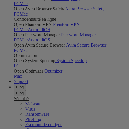
PC
Mac
Open Avira Browser Safety
Avira Browser Safety
PC
Mac
Confidentialité en ligne
Open Phantom VPN
Phantom VPN
PC
Mac
Android
iOS
Open Password Manager
Password Manager
PC
Mac
Android
iOS
Open Avira Secure Browser
Avira Secure Browser
PC
Mac
Optimisation
Open System Speedup
System Speedup
PC
Open Optimizer
Optimizer
Mac
Support
Blog
Blog
Sécurité
Malware
Virus
Ransomware
Phishing
Escroquerie en ligne