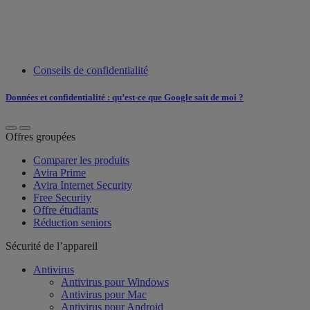
Conseils de confidentialité
Données et confidentialité : qu’est-ce que Google sait de moi ?
Offres groupées
Comparer les produits
Avira Prime
Avira Internet Security
Free Security
Offre étudiants
Réduction seniors
Sécurité de l’appareil
Antivirus
Antivirus pour Windows
Antivirus pour Mac
Antivirus pour Android