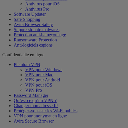
Antivirus pour iOS
Antivirus Pro
Software Updater
Safe Shopping
Avira Browser Safety
Suppression de malwares
Protection anti-hameçonnage
Ransomware Protection
Anti-logiciels espions
Confidentialité en ligne
Phantom VPN
VPN pour Windows
VPN pour Mac
VPN pour Android
VPN pour iOS
VPN Pro
Password Manager
Qu’est-ce qu’un VPN ?
Changer mon adresse IP
Protégez-vous sur les Wi-Fi publics
VPN pour anonymat en ligne
Avira Secure Browser