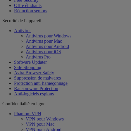
Free Security
Offre étudiants
Réduction seniors
Sécurité de l’appareil
Antivirus
Antivirus pour Windows
Antivirus pour Mac
Antivirus pour Android
Antivirus pour iOS
Antivirus Pro
Software Updater
Safe Shopping
Avira Browser Safety
Suppression de malwares
Protection anti-hameçonnage
Ransomware Protection
Anti-logiciels espions
Confidentialité en ligne
Phantom VPN
VPN pour Windows
VPN pour Mac
VPN pour Android