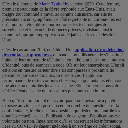
C’est le dilemme de
Marie Typhoïde
, version 2020. Cette femme,
premier porteur sain de la fièvre typhoïde aux États-Unis, avait
malgré tout continué à travailler comme cuisinière, car elle ne
présentait aucun symptôme. Le côté regrettable du coronavirus est
qu’il pourrait être utilisé pour renforcer les technologies de
surveillance et le recueil de données privées, revisitant ainsi le
mantra « impropre impropre » scandé jadis par les malades de la
lèpre.
C’est le cas aujourd’hui, en Chine. Une
application de « détection
des contacts rapprochés »
demande aux utilisateurs de s’inscrire à
l’aide de leur numéro de téléphone, en indiquant leur nom et numéro
d’identité, puis de scanner un code QR sur leur smartphone. L’appli
est alors en mesure de leur dire s’ils sont passés à proximité de
personnes porteuses du virus. Si c’est le cas, l’appli leur
recommande de rester confinés chez eux, en quarantaine, et envoie
une alerte aux autorités locales de santé. Elle leur permet aussi de
vérifier l’état de santé de trois autres personnes maximum.
Bien qu’il soit important de savoir quand une personne a pu être
exposée au virus, cela pose un certain nombre de questions sur la
confidentialité, le rôle des faux positifs, qui détient ou contrôle les
données recueillies et si l’utilisation de ce genre d’applications est
volontaire ou non. Imaginez ce qu’il se passerait si les informations
liées au COVID-19 étaient intégrées à un système de crédit social,