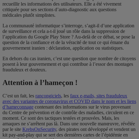
recueillir les informations des utilisateurs. Elle a été vivement
critiquée pour ses sections d’auto-diagnostic aux questions
médicales plutôt simplistes.
La communauté informatique s’interroge, s’agit-il d’une application
de surveillance et cela a-t-il joué un rôle dans la suppression de
l’application du Google Play Store ? Au-delà de ce débat, se pose la
question de la confiance et de la véracité de tout ce qui émane du
gouvernement iranien : déclaration, application ou statistiques.
En dehors du cas iranien, c’est une question que nombre de citoyens
posent à leur gouvernement et qui contribue à l’essor des montages
frauduleux et douteux.
Attention à l’hameçon !
C’est un fait, les
rançongiciels
, les
faux e-mails, sites frauduleux
avec des variantes de coronavirus et COVID dans le nom et les liens
d’hameçonnage
contenant des informations sur le virus provenant
du Centre de prévention et de contrôle des maladies, circulent en ce
moment. Ce sont des tactiques testées et prouvées. Mais, les
arnaques ne s’arrêtent pas là. Dans une nouvelle manœuvre, révélée
par le site
KrebsOnSecurity
, des pirates ont développé et vendent un
kit pay-and-play qui se sert des dernières cartes de l’épidémie en