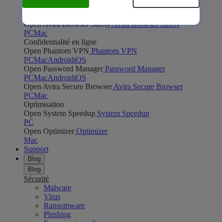
Open Safe Shopping
Safe Shopping
PC
Mac
Open Avira Browser Safety
Avira Browser Safety
PC
Mac
Confidentialité en ligne
Open Phantom VPN
Phantom VPN
PC
Mac
Android
iOS
Open Password Manager
Password Manager
PC
Mac
Android
iOS
Open Avira Secure Browser
Avira Secure Browser
PC
Mac
Optimisation
Open System Speedup
System Speedup
PC
Open Optimizer
Optimizer
Mac
Support
Blog
Blog
Sécurité
Malware
Virus
Ransomware
Phishing