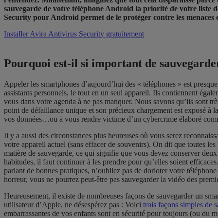
sauvegarde de votre téléphone Android la priorité de votre liste 
Security pour Android permet de le protéger contre les menaces e
Installer Avira Antivirus Security gratuitement
Pourquoi est-il si important de sauvegarde
Appeler les smartphones d’aujourd’hui des « téléphones » est presque 
assistants personnels, le tout en un seul appareil. Ils contiennent égal
vous dans votre agenda à ne pas manquer. Nous savons qu’ils sont très i
point de défaillance unique et son précieux chargement est exposé à l
vos données…ou à vous rendre victime d’un cybercrime élaboré co
Il y a aussi des circonstances plus heureuses où vous serez reconnais
votre appareil actuel (sans effacer de souvenirs). On dit que toutes le
matière de sauvegarde, ce qui signifie que vous devez conserver deux
habitudes, il faut continuer à les prendre pour qu’elles soient efficace
parlant de bonnes pratiques, n’oubliez pas de dorloter votre téléphone
horreur, vous ne pourrez peut-être pas sauvegarder la vidéo des premi
Heureusement, il existe de nombreuses façons de sauvegarder un smart
utilisateur d’Apple, ne désespérez pas : Voici
trois façons simples de 
embarrassantes de vos enfants sont en sécurité pour toujours (ou du mo