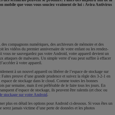
on mobile que vous vous souciez vraiment de lui : Avira Antivirus
nts, des compagnons numériques, des archiveurs de mémoire et des
soit les vidéos du premier anniversaire de votre enfant ou les rendez-
: Si vous ne sauvegardez pas votre Android, votre appareil devient un
ux attaques de malwares. Un simple verre d’eau peut suffire à effacer
’accéder à votre appareil.
pidement à un nouvel appareil ou libérer de l’espace de stockage sur
 : Faites preuve d’une grande prudence et suivez la règle des 3-2-1 en
un espace de stockage dans le cloud. Comme toutes les bonnes
s par semaine, mais il est préférable de le faire tous les jours. En
manquent d’espace de stockage, ils peuvent être ralentis (et choc ou
 de stockage sur votre Android
.
r plus en détail les options pour Android ci-dessous. Si vous êtes un
 serez jamais victime d’une perte de données et les photos