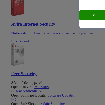
OK
Avira Internet Security
Notre solution 3-en-1 avec de nombreux outils premium
Free Security
Free Security
Sécurité de l’appareil
Open Antivirus
Antivirus
PC
Mac
Android
iOS
Open Software Updater
Software Updater
PC
Open Safe Shopping
Safe Shopping