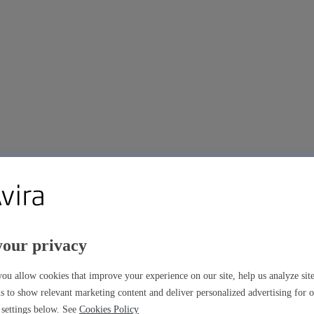
your privacy
ns premium
ou allow cookies that improve your experience on our site, help us analyze si
s to show relevant marketing content and deliver personalized advertising for 
settings below. See
Cookies Policy