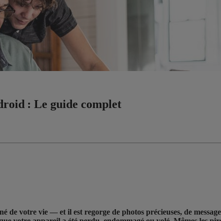
roid : Le guide complet
 de votre vie — et il est regorge de photos précieuses, de message
 que votre appareil a été perdu, endommagé ou volé. Mêmes les pire