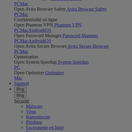
PC
Mac
Open Avira Browser Safety
Avira Browser Safety
PC
Mac
Confidentialité en ligne
Open Phantom VPN
Phantom VPN
PC
Mac
Android
iOS
Open Password Manager
Password Manager
PC
Mac
Android
iOS
Open Avira Secure Browser
Avira Secure Browser
PC
Mac
Optimisation
Open System Speedup
System Speedup
PC
Open Optimizer
Optimizer
Mac
Support
Blog
Blog
Sécurité
Malware
Virus
Ransomware
Phishing
Escroquerie en ligne