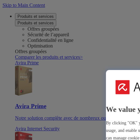
Skip to Main Content
Produits et services
Produits et services
Offres groupées
Sécurité de l’appareil
Confidentialité en ligne
Optimisation
Offres groupées
Comparer les produits et services
>
Avira Prime
Avira Prime
We value 
Notre solution complète avec de nombreux outils et applicatio
By clicking "OK" y
Avira Internet Security
usage, and enable u
can manage cookie 