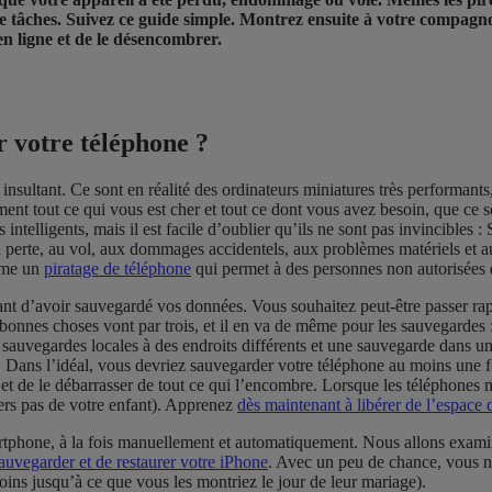
de tâches. Suivez ce guide simple. Montrez ensuite à votre compagn
n ligne et de le désencombrer.
r votre téléphone ?
insultant. Ce sont en réalité des ordinateurs miniatures très performa
ement tout ce qui vous est cher et tout ce dont vous avez besoin, que ce 
ntelligents, mais il est facile d’oublier qu’ils ne sont pas invincibles 
a perte, au vol, aux dommages accidentels, aux problèmes matériels et a
mme un
piratage de téléphone
qui permet à des personnes non autorisées d
sant d’avoir sauvegardé vos données. Vous souhaitez peut-être passer ra
s bonnes choses vont par trois, et il en va de même pour les sauvegardes
 sauvegardes locales à des endroits différents et une sauvegarde dans 
s. Dans l’idéal, vous devriez sauvegarder votre téléphone au moins une foi
 et de le débarrasser de tout ce qui l’encombre. Lorsque les téléphones 
ers pas de votre enfant). Apprenez
dès maintenant à libérer de l’espace
phone, à la fois manuellement et automatiquement. Nous allons examine
sauvegarder et de restaurer votre iPhone
. Avec un peu de chance, vous ne
ins jusqu’à ce que vous les montriez le jour de leur mariage).