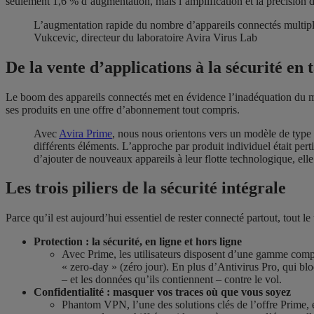
seulement 1,6 % d’augmentation, mais l’amplification et la précision 
L’augmentation rapide du nombre d’appareils connectés multiplie a
Vukcevic, directeur du laboratoire Avira Virus Lab
De la vente d’applications à la sécurité en 
Le boom des appareils connectés met en évidence l’inadéquation du mode 
ses produits en une offre d’abonnement tout compris.
Avec
Avira Prime
, nous nous orientons vers un modèle de type s
différents éléments. L’approche par produit individuel était pe
d’ajouter de nouveaux appareils à leur flotte technologique, e
Les trois piliers de la sécurité intégrale
Parce qu’il est aujourd’hui essentiel de rester connecté partout, tout le
Protection : la sécurité, en ligne et hors ligne
Avec Prime, les utilisateurs disposent d’une gamme complèt
« zero-day » (zéro jour). En plus d’Antivirus Pro, qui blo
– et les données qu’ils contiennent – contre le vol.
Confidentialité : masquer vos traces où que vous soyez
Phantom VPN, l’une des solutions clés de l’offre Prime, es