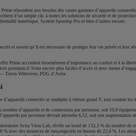
ns Prime répondent aux besoins des vastes gammes d’appareils connecté
èdent d’un simple clic à toutes les solutions de sécurité et de protect
entialité numérique, System Speedup Pro et bien d’autres encore.
tés et savent qu’il est nécessaire de protéger leur vie privée et leur séc
l’offre Prime accordent énormément d’importance au confort et à la liber
services premium d’Avira encore plus faciles d’accès et avec moins d’eng
on. — Travis Witteveen, PDG d’Avira
i
e d’appareils connectés se multiplie à vitesse grand V, tout comme les 
 nombre d’appareils et de connexions par personne, soit 10,9 équipeme
d’appareils par personne devrait atteindre 6,52, soit une augmentation 
e laboratoire Avira Virus Lab, révèle un bond de 132,3 % du nombre de m
,8 % avec des instances de rançongiciels en hausse de 22,4 %. Les attaq