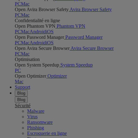
PC
Mac
Open Avira Browser Safety
Avira Browser Safety
PC
Mac
Confidentialité en ligne
Open Phantom VPN
Phantom VPN
PC
Mac
Android
iOS
Open Password Manager
Password Manager
PC
Mac
Android
iOS
Open Avira Secure Browser
Avira Secure Browser
PC
Mac
Optimisation
Open System Speedup
System Speedup
PC
Open Optimizer
Optimizer
Mac
Support
Blog
Blog
Sécurité
Malware
Virus
Ransomware
Phishing
Escroquerie en ligne