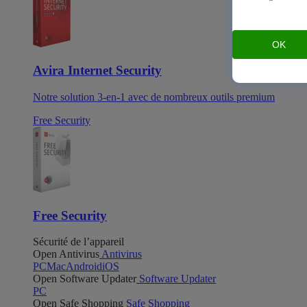
OK
Avira Internet Security
Notre solution 3-en-1 avec de nombreux outils premium
Free Security
Free Security
Sécurité de l’appareil
Open Antivirus
Antivirus
PC
Mac
Android
iOS
Open Software Updater
Software Updater
PC
Open Safe Shopping
Safe Shopping