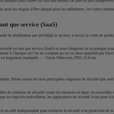
des attaques plus ciblées en font une menace de plus en plus dangereuse
ussi les risques d’être attaqué pour les utilisateurs ; les cyber-crimine
tant que service (SaaS)
de distribution que privilégie le secteur, à savoir, la vente de produit
écurité en tant que service (SaaS) et nous éloignons de la pratique actu
rtinente à l’époque où l’on ne comptait qu’un ou deux appareils par foye
lle est largement inadaptée. — Travis Witteveen, PDG d’Avira
 temps, Prime couvre les trois principales exigences de sécurité que sont 
e de solutions de sécurité contre les menaces en ligne, les nouvelles va
que les logiciels malveillants, les applications de sécurité Avira pour A
t un allié indispensable pour renforcer la sécurité et la protection de 