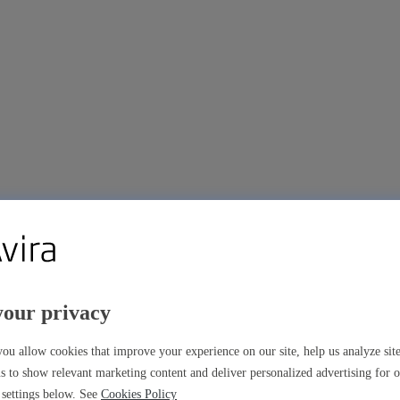
your privacy
ns premium
ou allow cookies that improve your experience on our site, help us analyze si
s to show relevant marketing content and deliver personalized advertising for 
settings below. See
Cookies Policy