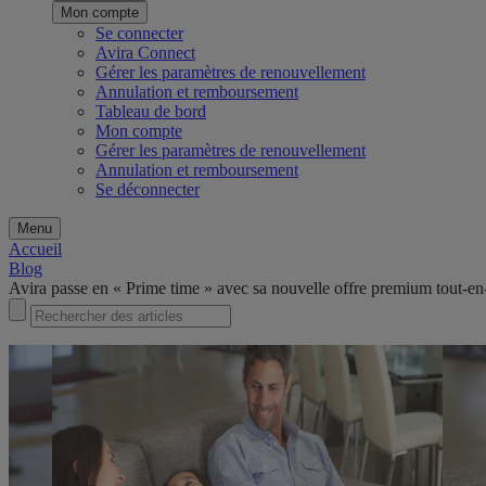
Mon compte
Se connecter
Avira Connect
Gérer les paramètres de renouvellement
Annulation et remboursement
Tableau de bord
Mon compte
Gérer les paramètres de renouvellement
Annulation et remboursement
Se déconnecter
Menu
Accueil
Blog
Avira passe en « Prime time » avec sa nouvelle offre premium tout-en