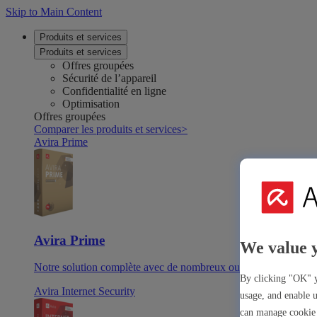
Skip to Main Content
Produits et services
Produits et services
Offres groupées
Sécurité de l’appareil
Confidentialité en ligne
Optimisation
Offres groupées
Comparer les produits et services
>
Avira Prime
Avira Prime
We value 
Notre solution complète avec de nombreux outils et applicatio
By clicking "OK" y
Avira Internet Security
usage, and enable u
can manage cookie 