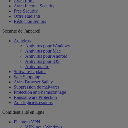
Avira Prime
Avira Internet Security
Free Security
Offre étudiants
Réduction seniors
Sécurité de l’appareil
Antivirus
Antivirus pour Windows
Antivirus pour Mac
Antivirus pour Android
Antivirus pour iOS
Antivirus Pro
Software Updater
Safe Shopping
Avira Browser Safety
Suppression de malwares
Protection anti-hameçonnage
Ransomware Protection
Anti-logiciels espions
Confidentialité en ligne
Phantom VPN
VPN pour Windows