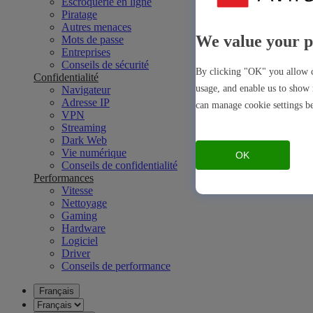
Escroquerie en ligne
Piratage
Autres menaces
We value your p
Mots de passe
Entreprises
Conseils de sécurité
By clicking "OK" you allow c
Confidentialité
usage, and enable us to show 
Navigateur
Adresse IP
can manage cookie settings b
VPN
Streaming
Dark Web
Vie numérique
OK
Conseils de confidentialité
Performances
Vitesse
Nettoyage
Gaming
Hardware
Logiciel
Driver
Conseils de performance
Français