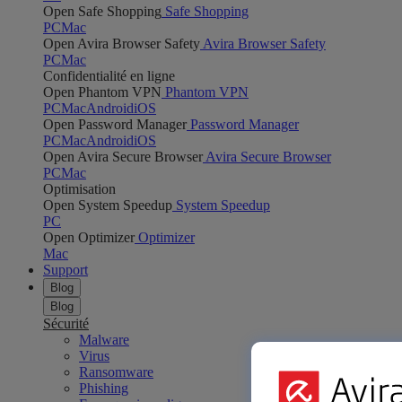
Open Safe Shopping
Safe Shopping
PC
Mac
Open Avira Browser Safety
Avira Browser Safety
PC
Mac
Confidentialité en ligne
Open Phantom VPN
Phantom VPN
PC
Mac
Android
iOS
Open Password Manager
Password Manager
PC
Mac
Android
iOS
Open Avira Secure Browser
Avira Secure Browser
PC
Mac
Optimisation
Open System Speedup
System Speedup
PC
Open Optimizer
Optimizer
Mac
Support
Blog
Blog
Sécurité
Malware
Virus
Ransomware
Phishing