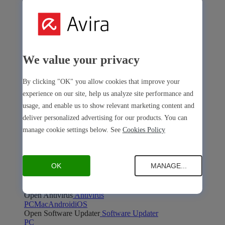
We value your privacy
Avira Internet Security
Notre solution 3-en-1 avec de nombreux outils premium
By clicking "OK" you allow cookies that improve your
experience on our site, help us analyze site performance and
Free Security
usage, and enable us to show relevant marketing content and
deliver personalized advertising for our products. You can
manage cookie settings below. See
Cookies Policy
Free Security
OK
MANAGE...
Sécurité de l’appareil
Open Antivirus
Antivirus
PC
Mac
Android
iOS
Open Software Updater
Software Updater
PC