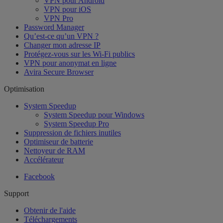
VPN pour Android
VPN pour iOS
VPN Pro
Password Manager
Qu’est-ce qu’un VPN ?
Changer mon adresse IP
Protégez-vous sur les Wi-Fi publics
VPN pour anonymat en ligne
Avira Secure Browser
Optimisation
System Speedup
System Speedup pour Windows
System Speedup Pro
Suppression de fichiers inutiles
Optimiseur de batterie
Nettoyeur de RAM
Accélérateur
Facebook
Support
Obtenir de l'aide
Téléchargements