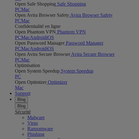
Open Safe Shopping
Safe Shopping
PC
Mac
Open Avira Browser Safety
Avira Browser Safety
PC
Mac
Confidentialité en ligne
Open Phantom VPN
Phantom VPN
PC
Mac
Android
iOS
Open Password Manager
Password Manager
PC
Mac
Android
iOS
Open Avira Secure Browser
Avira Secure Browser
PC
Mac
Optimisation
Open System Speedup
System Speedup
PC
Open Optimizer
Optimizer
Mac
Support
Blog
Blog
Sécurité
Malware
Virus
Ransomware
Phishing