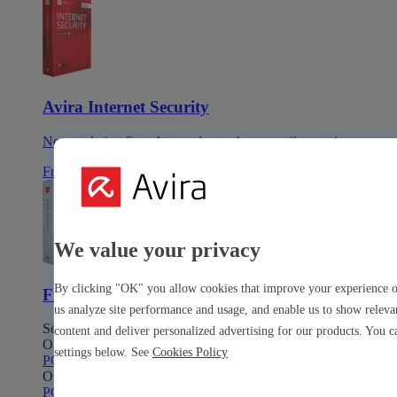
Avira Internet Security
Notre solution 3-en-1 avec de nombreux outils premium
Free Security
We value your privacy
By clicking "OK" you allow cookies that improve your experience on
Free Security
us analyze site performance and usage, and enable us to show relev
Sécurité de l’appareil
content and deliver personalized advertising for our products. You 
Open Antivirus
Antivirus
settings below. See
Cookies Policy
PC
Mac
Android
iOS
Open Software Updater
Software Updater
PC