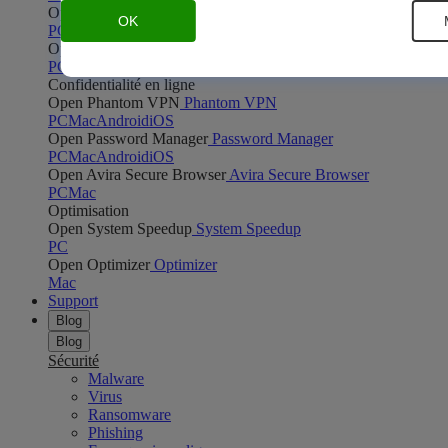
Open Safe Shopping
Safe Shopping
OK
PC
Mac
Open Avira Browser Safety
Avira Browser Safety
PC
Mac
Confidentialité en ligne
Open Phantom VPN
Phantom VPN
PC
Mac
Android
iOS
Open Password Manager
Password Manager
PC
Mac
Android
iOS
Open Avira Secure Browser
Avira Secure Browser
PC
Mac
Optimisation
Open System Speedup
System Speedup
PC
Open Optimizer
Optimizer
Mac
Support
Blog
Blog
Sécurité
Malware
Virus
Ransomware
Phishing