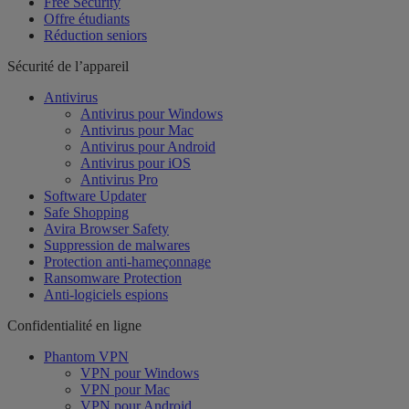
Free Security
Offre étudiants
Réduction seniors
Sécurité de l’appareil
Antivirus
Antivirus pour Windows
Antivirus pour Mac
Antivirus pour Android
Antivirus pour iOS
Antivirus Pro
Software Updater
Safe Shopping
Avira Browser Safety
Suppression de malwares
Protection anti-hameçonnage
Ransomware Protection
Anti-logiciels espions
Confidentialité en ligne
Phantom VPN
VPN pour Windows
VPN pour Mac
VPN pour Android