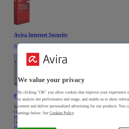
Avira Internet Security
Notre solution 3-en-1 avec de nombreux outils premium
Free Security
We value your privacy
By clicking "OK" you allow cookies that improve your experience on
Free Security
us analyze site performance and usage, and enable us to show relev
content and deliver personalized advertising for our products. You 
Sécurité de l’appareil
Open Antivirus
Antivirus
settings below. See
Cookies Policy
PC
Mac
Android
iOS
Open Software Updater
Software Updater
PC