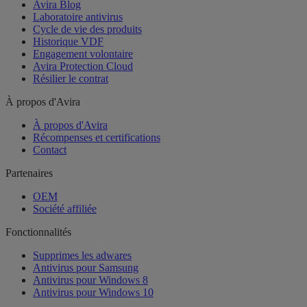
Avira Blog
Laboratoire antivirus
Cycle de vie des produits
Historique VDF
Engagement volontaire
Avira Protection Cloud
Résilier le contrat
À propos d'Avira
À propos d'Avira
Récompenses et certifications
Contact
Partenaires
OEM
Société affiliée
Fonctionnalités
Supprimes les adwares
Antivirus pour Samsung
Antivirus pour Windows 8
Antivirus pour Windows 10