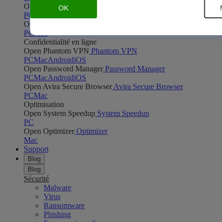
Open Safe Shopping
Safe Shopping
OK
PC
Mac
Open Avira Browser Safety
Avira Browser Safety
PC
Mac
Confidentialité en ligne
Open Phantom VPN
Phantom VPN
PC
Mac
Android
iOS
Open Password Manager
Password Manager
PC
Mac
Android
iOS
Open Avira Secure Browser
Avira Secure Browser
PC
Mac
Optimisation
Open System Speedup
System Speedup
PC
Open Optimizer
Optimizer
Mac
Support
Blog
Blog
Sécurité
Malware
Virus
Ransomware
Phishing