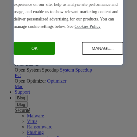
Open Safe Shopping
Safe Shopping
experience on our site, help us analyze site performance and
PC
Mac
usage, and enable us to show relevant marketing content and
Open Avira Browser Safety
Avira Browser Safety
deliver personalized advertising for our products. You can
PC
Mac
Confidentialité en ligne
manage cookie settings below. See
Cookies Policy
Open Phantom VPN
Phantom VPN
PC
Mac
Android
iOS
Open Password Manager
Password Manager
PC
Mac
Android
iOS
OK
MANAGE...
Open Avira Secure Browser
Avira Secure Browser
PC
Mac
Optimisation
Open System Speedup
System Speedup
PC
Open Optimizer
Optimizer
Mac
Support
Blog
Blog
Sécurité
Malware
Virus
Ransomware
Phishing