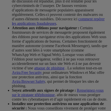
de discussion est répandue, plus il est rentable pour les
cybercriminels de l’usurper. De fausses versions
d’applications de messagerie populaires apparaissent
régulièrement. Celles-ci peuvent contenir des malwares ou
d’autres éléments nuisibles. Découvrez ici
comment repérer
les applications frauduleuses
.
Attention aux éditions pour navigateur :
Certains
fournisseurs de services de messagerie proposent également
des éditions pour navigateur et/ou des applications Web sous
forme d’applications de bureau. Certaines fonctionnent de
manière autonome (comme Facebook Messenger), tandis que
d’autres sont liées à votre smartphone (comme
WhatsApp Web et Signal Web). Lorsque vous utilisez
l’édition pour navigateur, veillez à ne pas vous retrouver
accidentellement sur un faux site Web et à ne pas devenir
victime d’une
attaque de phishing
. La solution tout-en-un
Avira Free Security
pour ordinateurs Windows et Mac offre
une protection antivirus, ainsi que la fonction
Avira Browser Safety
, qui permet de bloquer les sites de
phishing.
Soyez attentifs aux signes de piratage :
Renseignez-vous
sur le piratage téléphonique,
afin de mieux vous protéger
contre les cyberattaques et d’agir rapidement en cas de doute.
Installez une protection antivirus ou une application de
sécurité :
Nous vous conseillons vivement de protéger votre