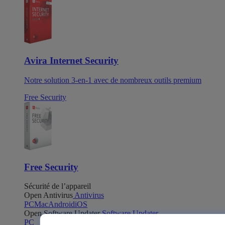
Avira Internet Security
Notre solution 3-en-1 avec de nombreux outils premium
Free Security
Free Security
Sécurité de l’appareil
Open Antivirus
Antivirus
PC
Mac
Android
iOS
Open Software Updater
Software Updater
PC