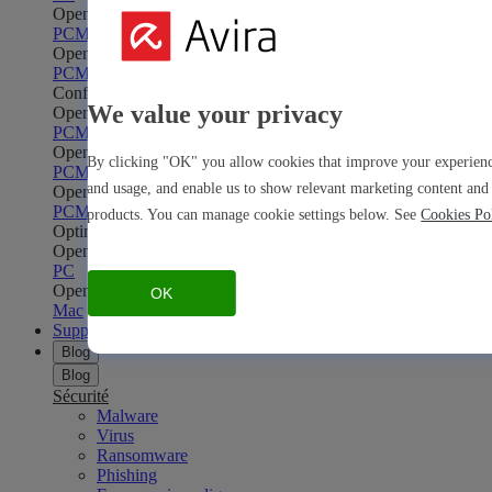
Open Safe Shopping
Safe Shopping
PC
Mac
Open Avira Browser Safety
Avira Browser Safety
PC
Mac
Confidentialité en ligne
We value your privacy
Open Phantom VPN
Phantom VPN
PC
Mac
Android
iOS
Open Password Manager
Password Manager
By clicking "OK" you allow cookies that improve your experience
PC
Mac
Android
iOS
and usage, and enable us to show relevant marketing content and 
Open Avira Secure Browser
Avira Secure Browser
PC
Mac
products. You can manage cookie settings below. See
Cookies Po
Optimisation
Open System Speedup
System Speedup
PC
Open Optimizer
Optimizer
OK
Mac
Support
Blog
Blog
Sécurité
Malware
Virus
Ransomware
Phishing