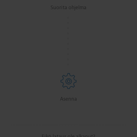
Suorita ohjelma
.
.
.
.
.
.
.
.
.
.
Asenna
Eikö lataus ole alkanut?