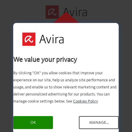
ASENNA
NAPSAUTTAMA
LLA TÄSTÄ
Ensimmäinen vaihe
We value your privacy
suoritettu!
By clicking "OK" you allow cookies that improve your
experience on our site, help us analyze site performance and
usage, and enable us to show relevant marketing content and
deliver personalized advertising for our products. You can
Tiedoston pitäisi nyt olla
manage cookie settings below. See
Cookies Policy
latautunut. Nyt sinun täytyy
OK
MANAGE...
vain avata ja asentaa se.