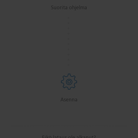
Suorita ohjelma
.
.
.
.
.
.
.
.
.
.
Asenna
Eikö lataus ole alkanut?