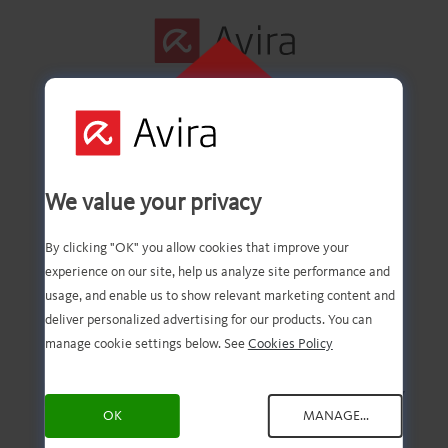
ASENNA
NAPSAUTTAMA
LLA TÄSTÄ
Ensimmäinen vaihe
We value your privacy
suoritettu!
By clicking "OK" you allow cookies that improve your
experience on our site, help us analyze site performance and
usage, and enable us to show relevant marketing content and
deliver personalized advertising for our products. You can
Tiedoston pitäisi nyt olla
manage cookie settings below. See
Cookies Policy
latautunut. Nyt sinun täytyy
OK
MANAGE...
vain avata ja asentaa se.