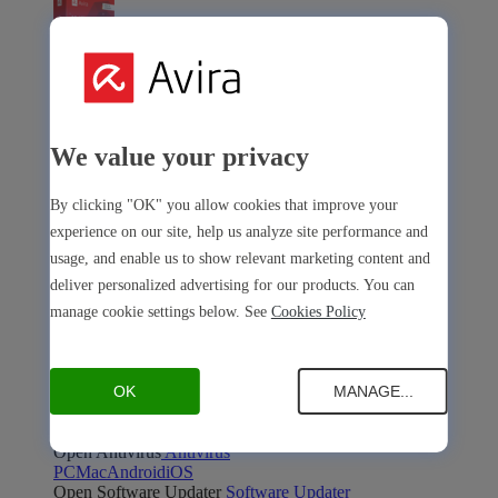
Avira Internet Security
We value your privacy
Nuestra solución tres en uno con muchas herramientas
premium
By clicking "OK" you allow cookies that improve your
experience on our site, help us analyze site performance and
Free Security
usage, and enable us to show relevant marketing content and
deliver personalized advertising for our products. You can
manage cookie settings below. See
Cookies Policy
Free Security
OK
MANAGE...
Seguridad del dispositivo
Open Antivirus
Antivirus
PC
Mac
Android
iOS
Open Software Updater
Software Updater