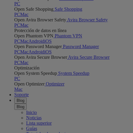
PC
Open Safe Shopping
Safe Shopping
PC
Mac
Open Avira Browser Safety
Avira Browser Safety
PC
Mac
Protección de datos en línea
Open Phantom VPN
Phantom VPN
PC
Mac
Android
iOS
Open Password Manager
Password Manager
PC
Mac
Android
iOS
Open Avira Secure Browser
Avira Secure Browser
PC
Mac
Optimización
Open System Speedup
System Speedup
PC
Open Optimizer
Optimizer
Mac
Soporte
Blog
Blog
Inicio
Noticias
Lista superior
Guías