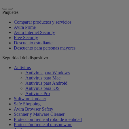
Paquetes
Comparar productos y servicios
Avira Prime
Avira Internet Security
Free Security
Descuento estudiante
Descuento para personas mayores
Seguridad del dispositivo
Antivirus
Antivirus para Windows
Antivirus para Mac
Antivirus para Android
Antivirus para iOS
Antivirus Pro
Software Updater
Safe Shopping
Avira Browser Safety
Scanner y Malware Cleaner
Protección frente al robo de identidad
Protección frente al ransomware