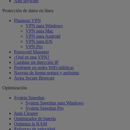
Anti spyware
Protección de datos en línea
Phantom VPN
VPN para Windows
VPN para Mac
VPN para Android
VPN para iOS
VPN Pro
Password Manager
¿Qué es una VPN?
Cambiar mi dirección IP
Protégete en redes WiFi públicas
Navega de forma segura y anónima
Avira Secure Browser
Optimización
System Speedup
System Speedup para Windows
System Speedup Pro
Junk Cleaner
Optimizador de batería
Optimiza la RAM
Refuerzo de velocidad