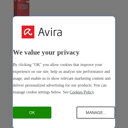
Avira Internet Security
Nuestra solución tres en uno con muchas herramientas
premium
We value your privacy
Free Security
By clicking "OK" you allow cookies that improve your
experience on our site, help us analyze site performance and
usage, and enable us to show relevant marketing content and
deliver personalized advertising for our products. You can
manage cookie settings below. See
Cookies Policy
Free Security
Seguridad del dispositivo
OK
MANAGE...
Open Antivirus
Antivirus
PC
Mac
Android
iOS
Open Software Updater
Software Updater