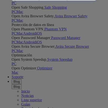
PC
Open Safe Shopping
Safe Shopping
PC
Mac
Open Avira Browser Safety
Avira Browser Safety
PC
Mac
Protección de datos en línea
Open Phantom VPN
Phantom VPN
PC
Mac
Android
iOS
Open Password Manager
Password Manager
PC
Mac
Android
iOS
Open Avira Secure Browser
Avira Secure Browser
PC
Mac
Optimización
Open System Speedup
System Speedup
PC
Open Optimizer
Optimizer
Mac
Soporte
Blog
Blog
Inicio
Noticias
Lista superior
Guías