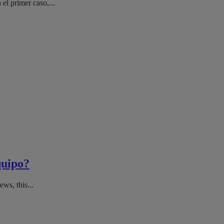
el primer caso,...
quipo?
ws, this...