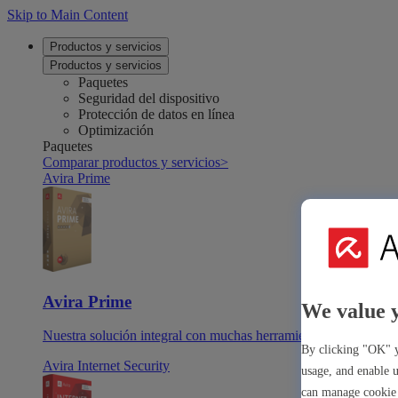
Skip to Main Content
Productos y servicios
Productos y servicios
Paquetes
Seguridad del dispositivo
Protección de datos en línea
Optimización
Paquetes
Comparar productos y servicios
>
Avira Prime
Avira Prime
We value 
Nuestra solución integral con muchas herramientas y aplicaci
By clicking "OK" y
Avira Internet Security
usage, and enable u
can manage cookie 