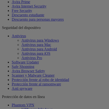
Avira Prime
Avira Internet Security
Free Security
Descuento estudiante
Descuento para personas mayores
Seguridad del dispositivo
Antivirus
Antivirus para Windows
Antivirus para Mac
Antivirus para Android
Antivirus para iOS
Antivirus Pro
Software Updater
Safe Shopping
Avira Browser Safety
Scanner y Malware Cleaner
Protección frente al robo de identidad
Protección frente al ransomware
Anti spyware
Protección de datos en línea
Phantom VPN