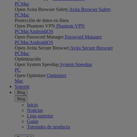
PC
Mac
Open Avira Browser Safety
Avira Browser Safety
PC
Mac
Protección de datos en línea
Open Phantom VPN
Phantom VPN
PC
Mac
Android
iOS
Open Password Manager
Password Manager
PC
Mac
Android
iOS
Open Avira Secure Browser
Avira Secure Browser
PC
Mac
Optimización
Open System Speedup
System Speedup
PC
Open Optimizer
Optimizer
Mac
Soporte
Blog
Blog
Inicio
Noticias
Lista superior
Guías
Tutoriales de producto