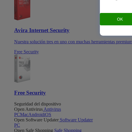
OK
Avira Internet Security
Nuestra solución tres en uno con muchas herramientas premiu
Free Security
Free Security
Seguridad del dispositivo
Open Antivirus
Antivirus
PC
Mac
Android
iOS
Open Software Updater
Software Updater
PC
Open Safe Shopping
Safe Shopping