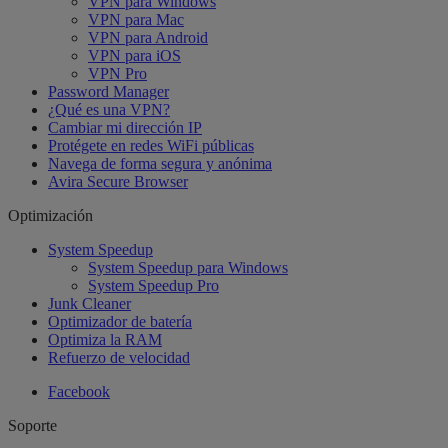
VPN para Windows
VPN para Mac
VPN para Android
VPN para iOS
VPN Pro
Password Manager
¿Qué es una VPN?
Cambiar mi dirección IP
Protégete en redes WiFi públicas
Navega de forma segura y anónima
Avira Secure Browser
Optimización
System Speedup
System Speedup para Windows
System Speedup Pro
Junk Cleaner
Optimizador de batería
Optimiza la RAM
Refuerzo de velocidad
Facebook
Soporte