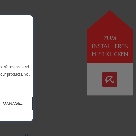
ZUM
INSTALLIEREN
HIER KLICKEN
e performance and
 our products. You
 um
MANAGE...
.