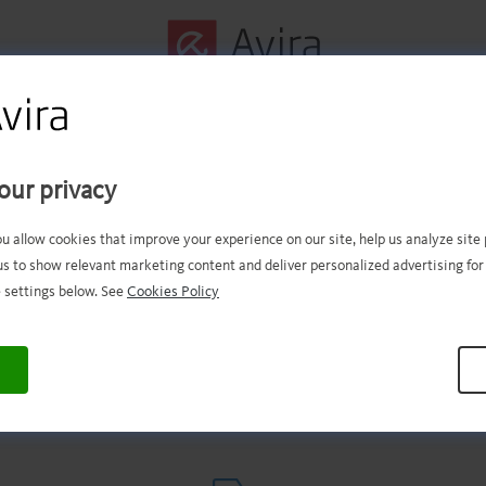
Erster Schritt erfolgreich
abgeschlossen
our privacy
ou allow cookies that improve your experience on our site, help us analyze sit
us to show relevant marketing content and deliver personalized advertising for
Die Datei wurde auf Ihren PC
 settings below. See
Cookies Policy
runtergeladen. Bitte öffnen Sie sie,
den Installationsprozess zu starten