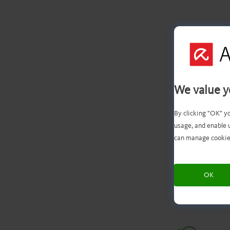
We value y
By clicking "OK" y
usage, and enable 
can manage cookie
he
OK