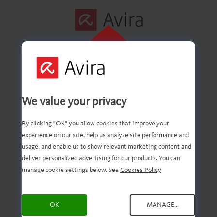
ZUM
INSTALLIEREN
Erster Schritt
HIER KLICKEN
We value your privacy
erfolgreich
By clicking "OK" you allow cookies that improve your
experience on our site, help us analyze site performance and
abgeschlossen
usage, and enable us to show relevant marketing content and
deliver personalized advertising for our products. You can
manage cookie settings below. See
Cookies Policy
Die Datei wurde auf Ihren
OK
MANAGE...
PC heruntergeladen. Bitte