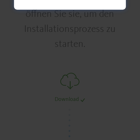
öffnen Sie sie, um den
Installationsprozess zu
starten.
Download
.
.
.
.
.
.
.