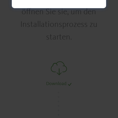
öffnen Sie sie, um den
Installationsprozess zu
starten.
Download
.
.
.
.
.
.
.