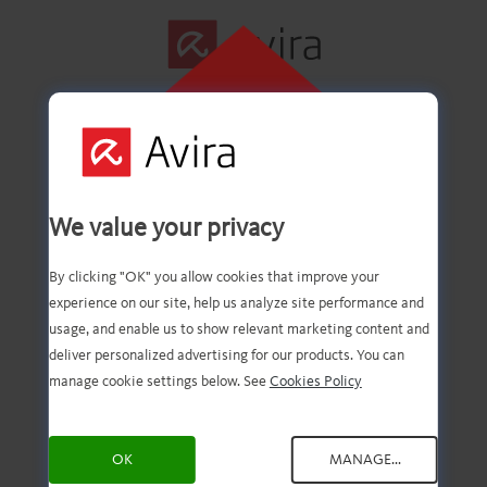
ZUM
INSTALLIEREN
HIER KLICKEN
Erster Schritt
We value your privacy
erfolgreich
By clicking "OK" you allow cookies that improve your
experience on our site, help us analyze site performance and
abgeschlossen
usage, and enable us to show relevant marketing content and
deliver personalized advertising for our products. You can
manage cookie settings below. See
Cookies Policy
Die Datei wurde auf Ihren
OK
MANAGE...
PC heruntergeladen. Bitte