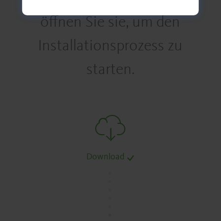
öffnen Sie sie, um den
Installationsprozess zu
starten.
Download
.
.
.
.
.
.
.