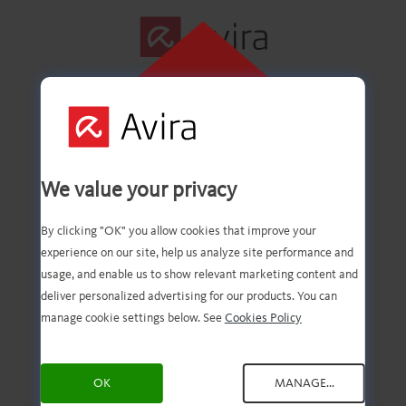
ZUM
INSTALLIEREN
HIER KLICKEN
Erster Schritt
We value your privacy
erfolgreich
By clicking "OK" you allow cookies that improve your
experience on our site, help us analyze site performance and
abgeschlossen
usage, and enable us to show relevant marketing content and
deliver personalized advertising for our products. You can
manage cookie settings below. See
Cookies Policy
Die Datei wurde auf Ihren
OK
MANAGE...
PC heruntergeladen. Bitte