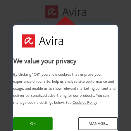
ZUM
INSTALLIEREN
HIER KLICKEN
Erster Schritt
We value your privacy
erfolgreich
By clicking "OK" you allow cookies that improve your
experience on our site, help us analyze site performance and
abgeschlossen
usage, and enable us to show relevant marketing content and
deliver personalized advertising for our products. You can
manage cookie settings below. See
Cookies Policy
Die Datei wurde auf Ihren
OK
MANAGE...
PC heruntergeladen. Bitte