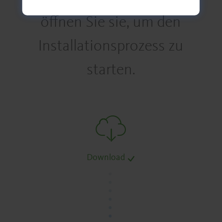
öffnen Sie sie, um den
Installationsprozess zu
starten.
Download
.
.
.
.
.
.
.