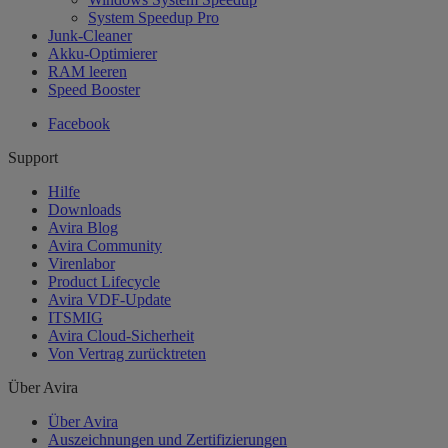
System Speedup Pro
Junk-Cleaner
Akku-Optimierer
RAM leeren
Speed Booster
Facebook
Support
Hilfe
Downloads
Avira Blog
Avira Community
Virenlabor
Product Lifecycle
Avira VDF-Update
ITSMIG
Avira Cloud-Sicherheit
Von Vertrag zurücktreten
Über Avira
Über Avira
Auszeichnungen und Zertifizierungen