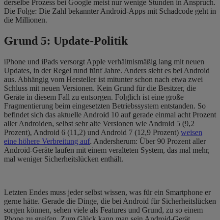
derselbe Prozess bei Google meist nur wenige Stunden in Anspruch.
Die Folge: Die Zahl bekannter Android-Apps mit Schadcode geht in
die Millionen.
Grund
5: Update-Politik
iPhone und iPads versorgt Apple verhältnismäßig lang mit neuen
Updates, in der Regel rund fünf Jahre. Anders sieht es bei Android
aus. Abhängig vom Hersteller ist mitunter schon nach etwa zwei
Schluss mit neuen Versionen. Kein Grund für die Besitzer, die
Geräte in diesem Fall zu entsorgen. Folglich ist eine große
Fragmentierung beim eingesetzten Betriebssystem entstanden. So
befindet sich das aktuelle Android 10 auf gerade einmal acht Prozent
aller Androiden, selbst sehr alte Versionen wie Android 5 (9,2
Prozent), Android 6 (11,2) und Android 7 (12,9 Prozent)
weisen
eine höhere Verbreitung auf
. Andersherum: Über 90 Prozent aller
Android-Geräte laufen mit einem veralteten System, das mal mehr,
mal weniger Sicherheitslücken enthält.
Letzten Endes muss jeder selbst wissen, was für ein Smartphone er
gerne hätte. Gerade die Dinge, die bei Android für Sicherheitslücken
sorgen können, sehen viele als Features und Grund, zu so einem
Phone zu greifen. Zum Glück kann man sein Android-Gerät