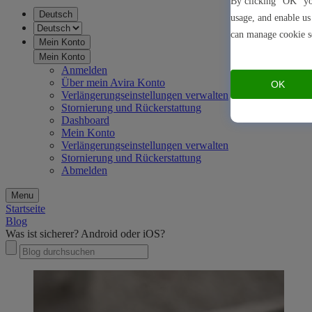
By clicking "OK" you
Deutsch
usage, and enable us
can manage cookie s
Mein Konto
Mein Konto
Anmelden
Über mein Avira Konto
OK
Verlängerungseinstellungen verwalten
Stornierung und Rückerstattung
Dashboard
Mein Konto
Verlängerungseinstellungen verwalten
Stornierung und Rückerstattung
Abmelden
Menu
Startseite
Blog
Was ist sicherer? Android oder iOS?