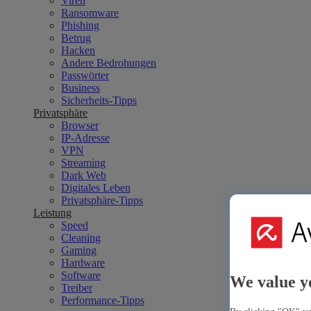
Viren
Ransomware
Phishing
Betrug
Hacken
Andere Bedrohungen
Passwörter
Business
Sicherheits-Tipps
Privatsphäre
Browser
IP-Adresse
VPN
Streaming
Dark Web
Digitales Leben
Privatsphäre-Tipps
Leistung
Speed
Cleaning
Gaming
Hardware
Software
We value y
Treiber
Performance-Tipps