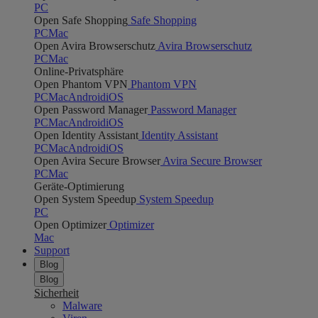
PC
Open Safe Shopping
Safe Shopping
PC
Mac
Open Avira Browserschutz
Avira Browserschutz
PC
Mac
Online-Privatsphäre
Open Phantom VPN
Phantom VPN
PC
Mac
Android
iOS
Open Password Manager
Password Manager
PC
Mac
Android
iOS
Open Identity Assistant
Identity Assistant
PC
Mac
Android
iOS
Open Avira Secure Browser
Avira Secure Browser
PC
Mac
Geräte-Optimierung
Open System Speedup
System Speedup
PC
Open Optimizer
Optimizer
Mac
Support
Blog
Blog
Sicherheit
Malware