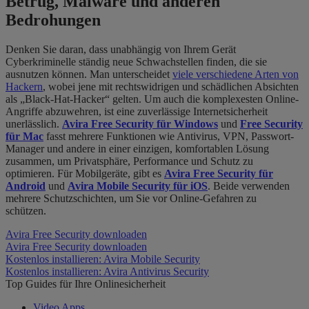
Betrug, Malware und anderen
Bedrohungen
Denken Sie daran, dass
unabhängig von Ihrem Gerät
Cyberkriminelle ständig neue Schwachstellen finden, die sie
ausnutzen können. Man unterscheidet
viele verschiedene Arten von
Hackern
, wobei jene mit rechtswidrigen und schädlichen Absichten
als „Black-Hat-Hacker“ gelten. Um auch die komplexesten Online-
Angriffe abzuwehren, ist eine zuverlässige Internetsicherheit
unerlässlich.
Avira Free Security für Windows
und
Free Security
für Mac
fasst mehrere Funktionen wie Antivirus, VPN, Passwort-
Manager und andere in einer einzigen, komfortablen Lösung
zusammen, um Privatsphäre, Performance und Schutz zu
optimieren. Für Mobilgeräte
,
gibt es
Avira Free Security für
Android
und
Avira Mobile Security für iOS
. Beide verwenden
mehrere Schutzschichten, um Sie vor Online-Gefahren zu
schützen.
Avira Free Security downloaden
Avira Free Security downloaden
Kostenlos installieren: Avira Mobile Security
Kostenlos installieren: Avira Antivirus Security
Top Guides für Ihre Onlinesicherheit
Video Apps