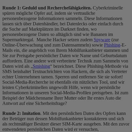
Runde 1: Geduld und Recherchefähigkeiten.
Cyberkriminelle
spüren mögliche Opfer auf, indem sie vertrauliche
personenbezogene Informationen sammeln. Diese Informationen
lassen sich über Datenhändler, bei Datenlecks oder einfach durch
die Suche auf Marktplätzen im Darknet finden, wo
personenbezogene Daten so alltäglich sind wie Bananen im
Supermarktregal. Manche Hacker setzen zudem
Spyware
(zur
Online-Überwachung und zum Datensammeln) sowie
Phishing
-E-
Mails ein, die angeblich von Ihrem Mobilfunkanbieter stammen und
Sie zur Preisgabe persönlicher Daten wie Name und Geburtsdatum
auffordern. Eine andere weit verbreitete Technik zum Sammeln von
Daten wird als „
Smishing
“ bezeichnet. Diese Phishing-Methode via
SMS beinhaltet Textnachrichten von Hackern, die sich als Vertreter
echter Unternehmen tarnen. Sperren und entfernen Sie sie sofort!
Social-Media-Recherche ist ebenfalls ein nützliches Tool, und wir
leisten Cyberkriminellen ungewollt Hilfe, wenn wir persönliche
Informationen in unseren Social-Media-Profilen preisgeben. Ist zum
Beispiel der Mädchenname Ihrer Mutter oder Ihr erstes Auto die
Antwort auf eine Sicherheitsfrage?
Runde 2: Imitation
. Mit den persönlichen Daten des Opfers kann
der Betrüger nun dessen Mobilfunkanbieter kontaktieren und sich
als rechtmäßiger Besitzer dieser SIM-Karte ausgeben. Mit den zuvor
entwendeten persönlichen Daten wird er versuchen,