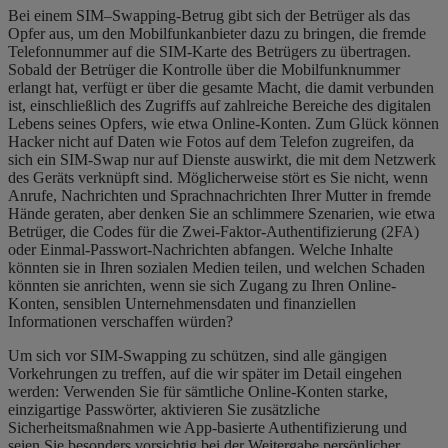
Bei einem SIM
–
Swapping-Betrug gibt sich der Betrüger als
das
Opfer aus, um den Mobilfunkanbieter dazu zu bringen, die fremde
Telefonnummer auf die SIM-Karte des Betrügers zu übertragen.
Sobald der Betrüger die Kontrolle über die Mobilfunknummer
erlangt hat, verfügt er über die gesamte Macht, die damit verbunden
ist, einschließlich des Zugriffs auf zahlreiche Bereiche des digitalen
Lebens seines Opfers, wie etwa Online-Konten. Zum Glück können
Hacker nicht auf Daten wie Fotos auf dem Telefon zugreifen, da
sich ein SIM-Swap nur auf Dienste auswirkt, die mit dem Netzwerk
des Geräts verknüpft sind. Möglicherweise stört es Sie nicht, wenn
Anrufe, Nachrichten und
Sprachnachrichten
Ihrer Mutter in fremde
Hände geraten, aber denken Sie an schlimmere Szenarien, wie etwa
Betrüger, die Codes für die Zwei-Faktor-Authentifizierung (2FA)
oder Einmal-Passwort-Nachrichten abfangen. Welche Inhalte
könnten sie in Ihren sozialen Medien teilen, und welchen Schaden
könnten sie anrichten, wenn sie sich Zugang zu Ihren Online-
Konten, sensiblen Unternehmensdaten und finanziellen
Informationen verschaffen würden?
Um sich vor SIM-Swapping zu schützen, sind alle gängigen
Vorkehrungen zu treffen, auf die wir später im Detail eingehen
werden: Verwenden Sie für sämtliche Online-Konten starke,
einzigartige Passwörter, aktivieren Sie zusätzliche
Sicherheitsmaßnahmen wie App-basierte Authentifizierung und
seien Sie besonders vorsichtig bei der Weitergabe persönlicher