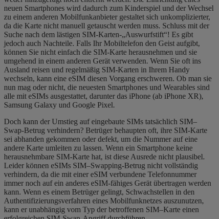
neuen Smartphones wird dadurch zum Kinderspiel und der Wechsel
zu einem anderen Mobilfunkanbieter gestaltet sich unkomplizierter,
da die Karte nicht manuell getauscht werden muss. Schluss mit der
Suche nach dem lästigen SIM-Karten-„Auswurfstift“! Es gibt
jedoch auch Nachteile. Falls Ihr Mobiltelefon den Geist aufgibt,
können Sie nicht einfach die SIM-Karte herausnehmen und sie
umgehend in einem anderen Gerät verwenden. Wenn Sie oft ins
Ausland reisen und regelmäßig SIM-Karten in Ihrem Handy
wechseln, kann eine eSIM diesen Vorgang erschweren. Ob man sie
nun mag oder nicht, die neuesten Smartphones und Wearables sind
alle mit eSIMs ausgestattet, darunter das iPhone (ab iPhone XR),
Samsung Galaxy und Google Pixel.
Doch kann der Umstieg auf eingebaute SIMs tatsächlich SIM
–
Swap-Betrug verhindern? Betrüger behaupten oft, ihre SIM-Karte
sei abhanden gekommen oder defekt, um die Nummer auf eine
andere Karte umleiten zu lassen. Wenn ein Smartphone keine
herausnehmbare SIM-Karte hat, ist diese Ausrede nicht plausibel.
Leider können eSIMs SIM
–
Swapping-Betrug nicht vollständig
verhindern, da die mit einer eSIM verbundene Telefonnummer
immer noch auf ein anderes eSIM-fähiges Gerät übertragen werden
kann. Wenn es einem Betrüger gelingt, Schwachstellen in den
Authentifizierungsverfahren eines Mobilfunknetzes auszunutzen,
kann er unabhängig vom Typ der betroffenen SIM
–
Karte einen
erfolgreichen SIM-Swap-Angriff durchführen.