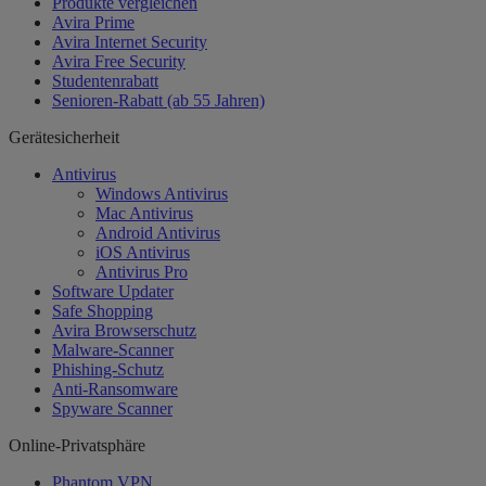
Produkte vergleichen
Avira Prime
Avira Internet Security
Avira Free Security
Studentenrabatt
Senioren-Rabatt (ab 55 Jahren)
Gerätesicherheit
Antivirus
Windows Antivirus
Mac Antivirus
Android Antivirus
iOS Antivirus
Antivirus Pro
Software Updater
Safe Shopping
Avira Browserschutz
Malware-Scanner
Phishing-Schutz
Anti-Ransomware
Spyware Scanner
Online-Privatsphäre
Phantom VPN