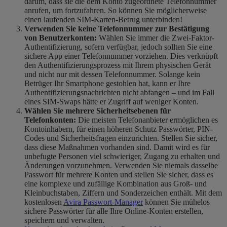
darum, dass sie die dem Konto zugeordnete Telefonnummer
anrufen, um fortzufahren. So können Sie möglicherweise
einen laufenden SIM-Karten-Betrug unterbinden!
Verwenden Sie keine Telefonnummer zur Bestätigung
von Benutzerkonten:
Wählen Sie immer die Zwei-Faktor-
Authentifizierung, sofern verfügbar, jedoch sollten Sie eine
sichere App einer Telefonnummer vorziehen. Dies verknüpft
den Authentifizierungsprozess mit Ihrem physischen Gerät
und nicht nur mit dessen Telefonnummer. Solange kein
Betrüger Ihr Smartphone gestohlen hat, kann er Ihre
Authentifizierungsnachrichten nicht abfangen – und im Fall
eines SIM-Swaps hätte er Zugriff auf weniger Konten.
Wählen Sie mehrere Sicherheitsebenen für
Telefonkonten:
Die meisten Telefonanbieter ermöglichen es
Kontoinhabern, für einen höheren Schutz Passwörter, PIN-
Codes und Sicherheitsfragen einzurichten. Stellen Sie sicher,
dass diese Maßnahmen vorhanden sind. Damit wird es für
unbefugte Personen viel schwieriger, Zugang zu erhalten und
Änderungen vorzunehmen. Verwenden Sie niemals dasselbe
Passwort für mehrere Konten und stellen Sie sicher, dass es
eine komplexe und zufällige Kombination aus Groß- und
Kleinbuchstaben, Ziffern und Sonderzeichen enthält. Mit dem
kostenlosen
Avira Passwort-Manager
können Sie mühelos
sichere Passwörter für alle Ihre Online-Konten erstellen,
speichern und verwalten.