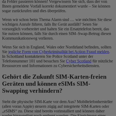
da Fehler passieren können! Vergewissern Sie sich, dass der von
Ihnen gemeldete Vorfall korrekt dokumentiert wurde – Sie können
sogar zurückrufen und dies überprüfen.
Wenn wir schon beim Thema Alarm sind … wie möchten Sie diese
wichtigen Anrufe führen, falls Ihr Gerät ausfällt? Seien Sie
vorsorglich vorbereitet und halten Sie ein Ersatztelefon bereit, das
Sie nutzen können, falls Sie durch einen SIM
–
Swap-Betrug diesen
Kommunikationsweg verlieren.
Wenn Sie sich in England, Wales oder Nordirland befinden, sollten
Sie
jegliche Form von Cyberkriminalität bei Action Fraud melden
.
In Schottland kontaktieren Sie Police Scotland unter der
Telefonnummer 101 und besuchen Sie
Cyber Scotland
für nützliche
Ressourcen und Informationen zu Cybersicherheitsdiensten.
Gehört die Zukunft SIM-Karten-freien
Geräten und können eSIMs SIM-
Swapping verhindern?
Steht die physische SIM-Karte vor dem Aus? Mobiltelefonhersteller
(allen voran Apple) steuern zügig auf integrierte SIM-Karten oder
„eSIMS“ zu. Diese sind bereits vorinstalliert und können daher
weder hinzugefügt noch entfernt werden. Die Einrichtung eines