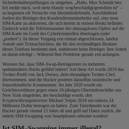
Sicherheitsüberprüfungen zu umgehen. „Hallo, Max Schmidt hier.
Ich melde mich, weil mein Handy weg/beschädigt/gestohlen ist“ –
so beginnen oft Versuche
von Identitätsdiebstahl
. Anschließend
fordert der Betrüger den Kundendienstmitarbeiter auf, eine neue
SIM-Karte zu aktivieren, die sich bereits in seinem Besitz befindet.
Dadurch wird die Telefonnummer des ahnungslosen Opfers auf die
SIM-Karte im Gerät des Cyberkriminellen übertragen (oder
„portiert“). Ist dieser Vorgang erst einmal abgeschlossen, landen
Anrufe und Textnachrichten, die für den rechtmäßigen Besitzer
dieses Telefons bestimmt sind, stattdessen beim Betrüger. Ihre Arbeit
ist damit erledigt – Während Ihre Probleme gerade erst anfangen.
Wussten Sie, dass SIM
–
Swap-Betrügereien zu mehreren
spektakulären Hacks geführt haben? Auf diese Art wurde 2019 das
Twitter-Profil von Jack Dorsey, dem ehemaligen Twitter-Chef,
übernommen, und die Hacker posteten daraufhin rassistische und
frauenfeindliche Kommentare.
Im
Jahr 2020 wurde ein
Gerichtsverfahren gegen einen 18-jährigen Oberstufenschüler aus
New York eingeleitet, der beschuldigt wurde,
den
Kryptowährungsinvestor Michael Terpin
2018 um nahezu 24
Millionen Dollar betrogen zu haben. Zum Tatzeitpunkt war der
Hacker gerade einmal 15 Jahre alt und griff auf Daten zurück, die
mittels SIM-Swapping von Smartphones erbeutet wurden!
Ist SIM
–
Swapping immer illegal?