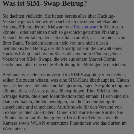
Was ist SIM
–
Swap-Betrug?
Sie dachten vielleicht, Sie hätten bereits alles über Hacking-
Versuche gehört. Sie würden sicherlich nie einen unbekannten
Anhang öffnen, der mit Malware wie
Ransomware
infiziert sein
könnte – oder auf einen noch so geschickt getarnten Phishing-
Versuch hereinfallen, der sich exakt so anhört, als stammte er von
Ihrer Bank. Trotzdem kennen viele von uns nicht diesen
heimtückischen Betrug, der Ihr Smartphone in die Gewalt eines
Hackers bringt, auch wenn Sie es nie aus Ihren Händen geben:
Vorsicht vor SIM
–
Swaps, die wie aus einem Marvel-Comic
erscheinen, aber eine echte Bedrohung für Mobilgeräte darstellen.
Beginnen wir jedoch von vorn: Um SIM-Swapping zu verstehen,
sollten Sie zuerst wissen, was eine SIM-Karte überhaupt ist. Hätten
Sie „Teilnehmer-Identitätsmodul“ gerufen, lägen Sie goldrichtig und
könnten diesen Absatz getrost überspringen. Eine SIM ist eine
winzige Karte,
die
einen Identifikationschip enthält. Hierin sind die
Daten enthalten, die Sie benötigen, um die Genehmigung für
ausgehende und eingehende Anrufe sowie für den Versand von
Textnachrichten zu erhalten. Ohne SIM-Karte keine Anrufe. Sie
könnten dann nur die integrierten Tools Ihres Telefons wie die
Kamera sowie WLAN-unterstützte Funktionen wie das Surfen im
Web nutzen.