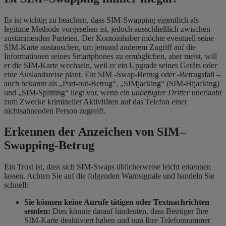
Es ist wichtig zu beachten, dass SIM-Swapping eigentlich als
legitime
Methode
vorgesehen ist,
jedoch ausschließlich zwischen
zustimmenden Parteien. Der Kontoinhaber möchte eventuell seine
SIM-Karte austauschen, um jemand anderem Zugriff auf die
Informationen seines Smartphones zu ermöglichen, aber meist
,
will
er die SIM-Karte wechseln, weil er ein Upgrade seines Geräts oder
eine Auslandsreise
plant. Ein SIM
-Swap-Betrug oder -Betrugsfall –
auch bekannt als „Port-out-Betrug“, „SIMjacking“ (SIM-Hijacking)
und „SIM-Splitting“ liegt vor, wenn ein
unbefugter
Dritter
unerlaubt
zum Zwecke krimineller Aktivitäten auf das Telefon einer
nichtsahnenden Person zugreift.
Erkennen der Anzeichen von SIM
–
Swapping-Betrug
Ein Trost ist, dass sich SIM-Swaps üblicherweise leicht erkennen
lassen. Achten Sie auf die folgenden Warnsignale und handeln Sie
schnell:
Sie können keine Anrufe tätigen oder Textnachrichten
senden:
Dies könnte darauf hindeuten, dass Betrüger Ihre
SIM-Karte deaktiviert haben und nun Ihre Telefonnummer