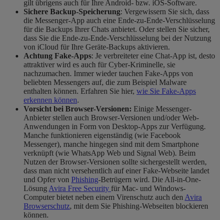
gilt übrigens auch für Ihre Android- bzw. iOS-Software.
Sichere Backup-Speicherung
: Vergewissern Sie sich, dass
die Messenger-App auch eine Ende-zu-Ende-Verschlüsselung
für die Backups Ihrer Chats anbietet. Oder stellen Sie sicher,
dass Sie die Ende-zu-Ende-Verschlüsselung bei der
Nutzung
von iCloud
für Ihre Geräte-Backups aktivieren.
Achtung Fake-Apps
: Je verbreiteter eine Chat-App ist, desto
attraktiver wird es auch für Cyber-Kriminelle, sie
nachzumachen. Immer wieder tauchen Fake-Apps von
beliebten
Messengers
auf, die zum Beispiel Malware
enthalten können. Erfahren Sie hier,
wie Sie Fake-Apps
erkennen können
.
Vorsicht bei Browser-Versionen:
Einige Messenger-
Anbieter stellen auch Browser-Versionen und/oder Web-
Anwendungen in Form von Desktop-Apps zur Verfügung.
Manche funktionieren eigenständig (wie Facebook
Messenger), manche hingegen sind mit dem Smartphone
verknüpft (wie WhatsApp Web und Signal Web). Beim
Nutzen der Browser-Versionen sollte sichergestellt werden,
dass man nicht versehentlich auf einer Fake-Webseite landet
und Opfer von
Phishing
-Betrügern wird. Die All-in-One-
Lösung
Avira Free Security
für Mac- und Windows-
Computer bietet neben einem Virenschutz auch den
Avira
Browserschutz
, mit dem Sie Phishing-Webseiten blockieren
können.