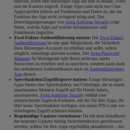
sinnvoll, wenn Ihre Messenger-App auf Ihre Kontakte, Fotos
und die Kamera zugreift. Einige Apps (und nicht nur Chat-
Apps) greifen jedoch auf Funktionen und Daten zu, die zur
Funktion der App nicht zwingend nötig
sind. Der
Berechtigungsmanager von
Avira Antivirus Security
zeigt
Ihnen, welche Apps auf welche Informationen und
Funktionen zugreifen.
Zwei-Faktor-Authentifizierung nutzen:
Die
Zwei-Faktor-
Authentifizierung
ist eine gute Möglichkeit, die Sicherheit
Ihres Messenger-Accounts zu erhöhen und sollte, sofern
möglich, unbedingt aktiviert werden. Der
Avira Password
Manager
für Mobilgeräte hilft Ihnen nicht nur, starke
Passwörter zu erstellen und zu speichern, sondern kann dank
des enthaltenen Authentifikators auch als
Authentifizierungs-
App
dienen.
Sperrfunktion/Zugriffssperre nutzen:
Einige Messenger-
Apps bieten eine Sperrfunktion, um Unbefugte, die in einem
unachtsamen Moment Zugriff auf Ihr Handy haben,
auszusperren.
Avira Antivirus Security
enthält eine
entsprechende Applock-Funktion, mit der Sie Ihre Apps, die
über keine Sperrfunktion verfügen, mit einem PIN-Code vor
unbefugtem Zugriff schützen können.
Regelmäßige Updates vornehmen:
Da mit dem Installieren
der neuesten Updates häufig Sicherheitslücken geschlossen
werden, sollten Sie Ihre Apps regelmäßig aktualisieren – das