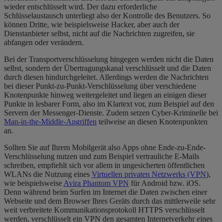
wieder entschlüsselt wird. Der dazu erforderliche
Schlüsselaustausch unterliegt also der Kontrolle des Benutzers. So
können Dritte, wie beispielsweise Hacker, aber auch der
Dienstanbieter selbst, nicht auf die Nachrichten zugreifen, sie
abfangen oder verändern.
Bei der Transportverschlüsselung hingegen werden nicht die Daten
selbst, sondern der Übertragungskanal verschlüsselt und die Daten
durch diesen hindurchgeleitet. Allerdings werden die Nachrichten
bei dieser Punkt-zu-Punkt-Verschlüsselung über verschiedene
Knotenpunkte hinweg weitergeleitet und liegen an einigen dieser
Punkte in lesbarer Form, also im Klartext vor, zum Beispiel auf den
Servern der Messenger-Dienste. Zudem setzen Cyber-Kriminelle bei
Man-in-the-Middle-Angriffen
teilweise an diesen Knotenpunkten
an.
Sollten Sie auf Ihrem Mobilgerät also Apps ohne Ende-zu-Ende-
Verschlüsselung nutzen und zum Beispiel vertrauliche E-Mails
schreiben, empfiehlt sich vor allem in ungesicherten öffentlichen
WLANs die Nutzung eines
Virtuellen privaten Netzwerks (VPN
),
wie beispielsweise
Avira Phantom VPN
für Android bzw. iOS.
Denn während beim Surfen im Internet die Daten zwischen einer
Webseite und dem Browser Ihres Geräts durch das mittlerweile sehr
weit verbreitete Kommunikationsprotokoll HTTPS verschlüsselt
werden, verschlüsselt ein VPN den gesamten Internetverkehr eines