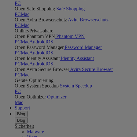
PC
Open Safe Shopping
Safe Shopping
PC
Mac
Open Avira Browserschutz
Avira Browserschutz
PC
Mac
Online-Privatsphäre
Open Phantom VPN
Phantom VPN
PC
Mac
Android
iOS
Open Password Manager
Password Manager
PC
Mac
Android
iOS
Open Identity Assistant
Identity Assistant
PC
Mac
Android
iOS
Open Avira Secure Browser
Avira Secure Browser
PC
Mac
Geräte-Optimierung
Open System Speedup
System Speedup
PC
Open Optimizer
Optimizer
Mac
Support
Blog
Blog
Sicherheit
Malware