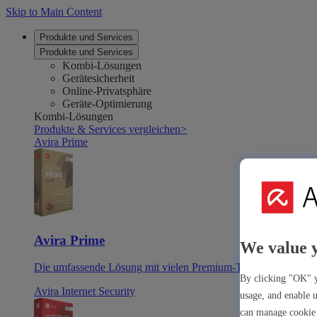
Skip to Main Content
Produkte und Services
Produkte und Services
Kombi-Lösungen
Gerätesicherheit
Online-Privatsphäre
Geräte-Optimierung
Kombi-Lösungen
Produkte & Services vergleichen
>
Avira Prime
Avira Prime
We value 
Die umfassende Lösung mit vielen Premium-Tools & -Apps
By clicking "OK" y
Avira Internet Security
usage, and enable u
can manage cookie 