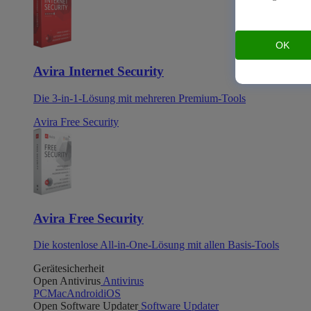
OK
Avira Internet Security
Die 3-in-1-Lösung mit mehreren Premium-Tools
Avira Free Security
Avira Free Security
Die kostenlose All-in-One-Lösung mit allen Basis-Tools
Gerätesicherheit
Open Antivirus
Antivirus
PC
Mac
Android
iOS
Open Software Updater
Software Updater