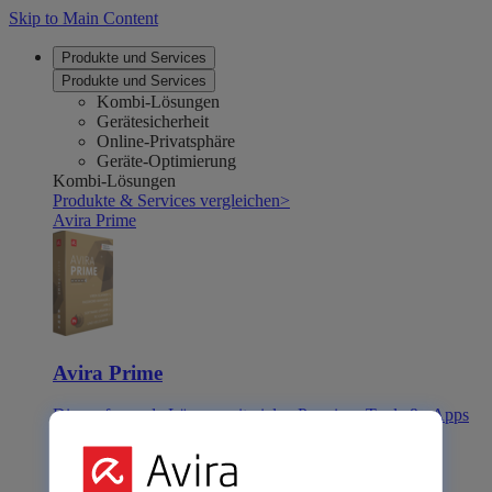
Skip to Main Content
Produkte und Services
Produkte und Services
Kombi-Lösungen
Gerätesicherheit
Online-Privatsphäre
Geräte-Optimierung
Kombi-Lösungen
Produkte & Services vergleichen
>
Avira Prime
Avira Prime
Die umfassende Lösung mit vielen Premium-Tools & -Apps
Avira Internet Security