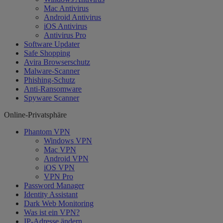
Mac Antivirus
Android Antivirus
iOS Antivirus
Antivirus Pro
Software Updater
Safe Shopping
Avira Browserschutz
Malware-Scanner
Phishing-Schutz
Anti-Ransomware
Spyware Scanner
Online-Privatsphäre
Phantom VPN
Windows VPN
Mac VPN
Android VPN
iOS VPN
VPN Pro
Password Manager
Identity Assistant
Dark Web Monitoring
Was ist ein VPN?
IP-Adresse ändern