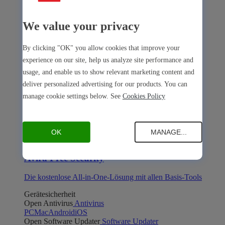
We value your privacy
By clicking "OK" you allow cookies that improve your
Avira Internet Security
experience on our site, help us analyze site performance and
Die 3-in-1-Lösung mit mehreren Premium-Tools
usage, and enable us to show relevant marketing content and
deliver personalized advertising for our products. You can
Avira Free Security
manage cookie settings below. See
Cookies Policy
OK
MANAGE...
Avira Free Security
Die kostenlose All-in-One-Lösung mit allen Basis-Tools
Gerätesicherheit
Open Antivirus
Antivirus
PC
Mac
Android
iOS
Open Software Updater
Software Updater