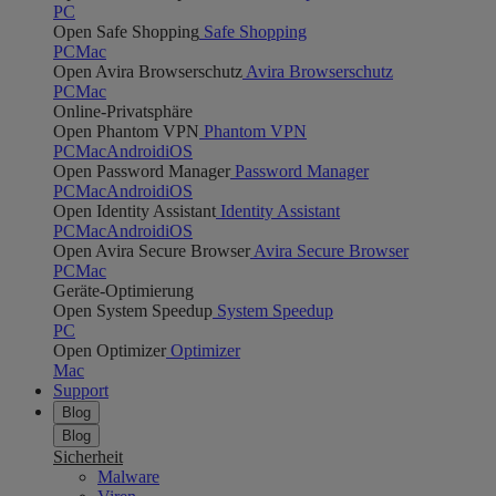
PC
Open Safe Shopping
Safe Shopping
PC
Mac
Open Avira Browserschutz
Avira Browserschutz
PC
Mac
Online-Privatsphäre
Open Phantom VPN
Phantom VPN
PC
Mac
Android
iOS
Open Password Manager
Password Manager
PC
Mac
Android
iOS
Open Identity Assistant
Identity Assistant
PC
Mac
Android
iOS
Open Avira Secure Browser
Avira Secure Browser
PC
Mac
Geräte-Optimierung
Open System Speedup
System Speedup
PC
Open Optimizer
Optimizer
Mac
Support
Blog
Blog
Sicherheit
Malware