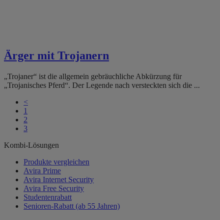
Ärger mit Trojanern
„Trojaner“ ist die allgemein gebräuchliche Abkürzung für
„Trojanisches Pferd“. Der Legende nach versteckten sich die ...
<
1
2
3
Kombi-Lösungen
Produkte vergleichen
Avira Prime
Avira Internet Security
Avira Free Security
Studentenrabatt
Senioren-Rabatt (ab 55 Jahren)