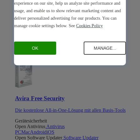
experience on our site, help us analyze site performance and
usage, and enable us to show relevant marketing content and
deliver personalized advertising for our products. You can
manage cookie settings below. See
Cookies Policy
Avira Internet Security
Die 3-in-1-Lösung mit mehreren Premium-Tools
OK
MANAGE...
Avira Free Security
Avira Free Security
Die kostenlose All-in-One-Lösung mit allen Basis-Tools
Gerätesicherheit
Open Antivirus
Antivirus
PC
Mac
Android
iOS
Open Software Updater
Software Updater