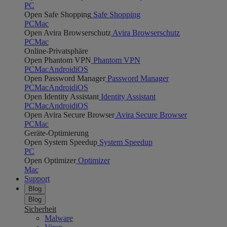
PC
Open Safe Shopping
Safe Shopping
PC
Mac
Open Avira Browserschutz
Avira Browserschutz
PC
Mac
Online-Privatsphäre
Open Phantom VPN
Phantom VPN
PC
Mac
Android
iOS
Open Password Manager
Password Manager
PC
Mac
Android
iOS
Open Identity Assistant
Identity Assistant
PC
Mac
Android
iOS
Open Avira Secure Browser
Avira Secure Browser
PC
Mac
Geräte-Optimierung
Open System Speedup
System Speedup
PC
Open Optimizer
Optimizer
Mac
Support
Blog
Blog
Sicherheit
Malware