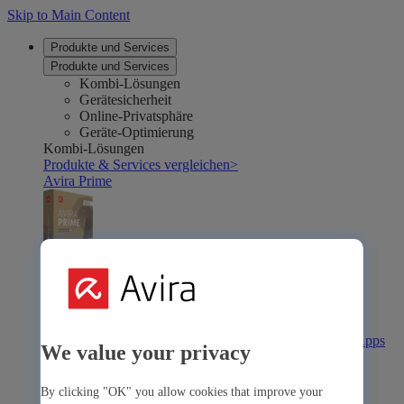
Skip to Main Content
Produkte und Services
Produkte und Services
Kombi-Lösungen
Gerätesicherheit
Online-Privatsphäre
Geräte-Optimierung
Kombi-Lösungen
Produkte & Services vergleichen
>
Avira Prime
Avira Prime
Die umfassende Lösung mit vielen Premium-Tools & -Apps
We value your privacy
Avira Internet Security
By clicking "OK" you allow cookies that improve your