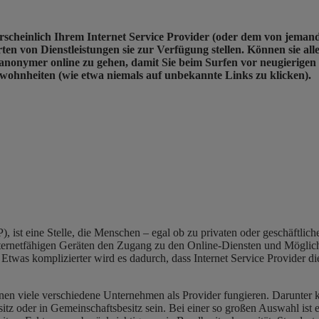
ahrscheinlich Ihrem Internet Service Provider (oder dem von jema
rten von Dienstleistungen sie zur Verfügung stellen. Können sie a
anonymer online zu gehen, damit Sie beim Surfen vor neugierigen Bli
Gewohnheiten (wie etwa niemals auf unbekannte Links zu klicken).
SP), ist eine Stelle, die Menschen – egal ob zu privaten oder geschäftl
ernetfähigen Geräten den Zugang zu den Online-Diensten und Möglichke
s. Etwas komplizierter wird es dadurch, dass Internet Service Provider 
nnen viele verschiedene Unternehmen als Provider fungieren. Darunter 
tz oder in Gemeinschaftsbesitz sein. Bei einer so großen Auswahl ist es