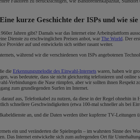
weitere Faktoren zu berücksichtigen, wie Bandbreitenkapazität, Stando
ine kurze Geschichte der ISPs und wie sie 
en 1960er Jahren gibt? Damals war das Internet eine Arbeitsplattform a
seine Dienste zu erschwinglichen Preisen anbot, war
The World
. Der er
ce Provider auf und entwickeln sich seither rasant weiter.
 Internets, während wir die verschiedenen von ISPs angebotenen Techno
die die
Erkennungsmelodie des Einwahl-Internets
waren, haben wir gro
en, was bedeutete, dass sie nicht gleichzeitig telefonieren und online
ahl-Verbindungen die Nase rümpfen, aber wir sollten ihnen Respekt zo
Zugang zum grundlegenden Surfen im Internet.
 darauf aus, Telefonkabel zu nutzen, da diese in der Regel ohnehin i
utlich schnellere Geschwindigkeiten (etwa 100-mal schneller als bei Ei
abeldienste an, und die Daten werden über kupferne TV-Leitungen über
ernets ein und veränderten die Spielregeln – im wahrsten Sinne des W
den. Das Internet entwickelte sich zum aufregenden Ort für Unterhalt