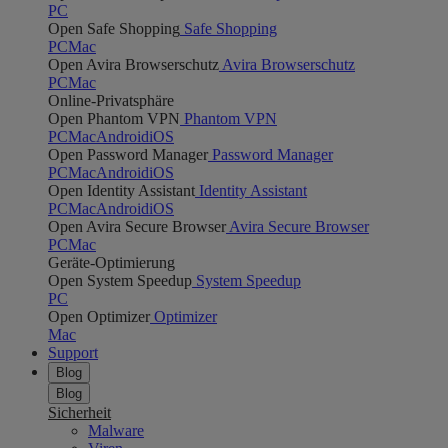
PC
Open Safe Shopping
Safe Shopping
PC
Mac
Open Avira Browserschutz
Avira Browserschutz
PC
Mac
Online-Privatsphäre
Open Phantom VPN
Phantom VPN
PC
Mac
Android
iOS
Open Password Manager
Password Manager
PC
Mac
Android
iOS
Open Identity Assistant
Identity Assistant
PC
Mac
Android
iOS
Open Avira Secure Browser
Avira Secure Browser
PC
Mac
Geräte-Optimierung
Open System Speedup
System Speedup
PC
Open Optimizer
Optimizer
Mac
Support
Blog
Blog
Sicherheit
Malware