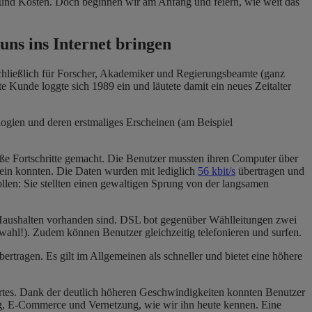
rt und Kosten. Doch beginnen wir am Anfang und feiern, wie weit das
uns ins Internet bringen
usschließlich für Forscher, Akademiker und Regierungsbeamte (ganz
ste Kunde loggte sich 1989 ein und läutete damit ein neues Zeitalter
logien und deren erstmaliges Erscheinen (am Beispiel
ße Fortschritte gemacht. Die Benutzer mussten ihren Computer über
 sein konnten. Die Daten wurden mit lediglich
56 kbit/s
übertragen und
llen: Sie stellten einen gewaltigen Sprung von der langsamen
n Haushalten vorhanden sind. DSL bot gegenüber Wählleitungen zwei
nwahl!). Zudem können Benutzer gleichzeitig telefonieren und surfen.
tragen. Es gilt im Allgemeinen als schneller und bietet eine höhere
ortes. Dank der deutlich höheren Geschwindigkeiten konnten Benutzer
ung, E-Commerce und Vernetzung, wie wir ihn heute kennen. Eine