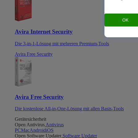
OK
Avira Internet Security
Die 3-in-1-Lösung mit mehreren Premium-Tools
Avira Free Security
Avira Free Security
Die kostenlose All-in-One-Lösung mit allen Basis-Tools
Gerätesicherheit
Open Antivirus
Antivirus
PC
Mac
Android
iOS
Open Software Updater
Software Updater