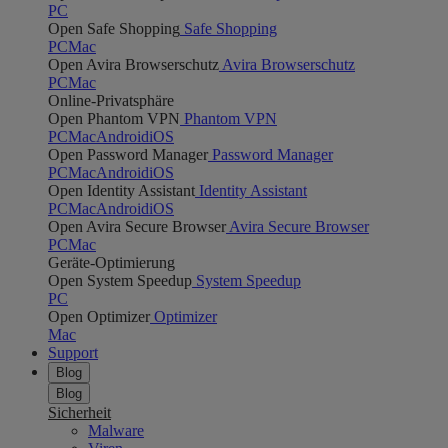
PC
Open Safe Shopping
Safe Shopping
PC
Mac
Open Avira Browserschutz
Avira Browserschutz
PC
Mac
Online-Privatsphäre
Open Phantom VPN
Phantom VPN
PC
Mac
Android
iOS
Open Password Manager
Password Manager
PC
Mac
Android
iOS
Open Identity Assistant
Identity Assistant
PC
Mac
Android
iOS
Open Avira Secure Browser
Avira Secure Browser
PC
Mac
Geräte-Optimierung
Open System Speedup
System Speedup
PC
Open Optimizer
Optimizer
Mac
Support
Blog
Blog
Sicherheit
Malware