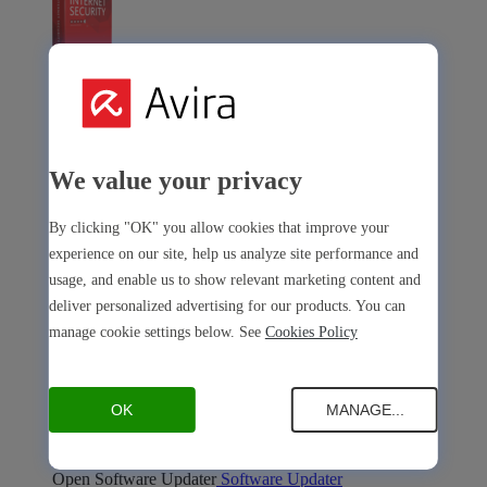
Avira Internet Security
Die 3-in-1-Lösung mit mehreren Premium-Tools
We value your privacy
Avira Free Security
By clicking "OK" you allow cookies that improve your
experience on our site, help us analyze site performance and
usage, and enable us to show relevant marketing content and
deliver personalized advertising for our products. You can
manage cookie settings below. See
Cookies Policy
Avira Free Security
Die kostenlose All-in-One-Lösung mit allen Basis-Tools
OK
MANAGE...
Gerätesicherheit
Open Antivirus
Antivirus
PC
Mac
Android
iOS
Open Software Updater
Software Updater