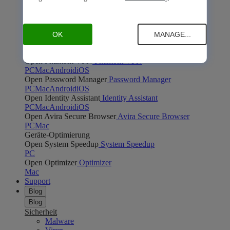
PC
Open Safe Shopping
Safe Shopping
PC
Mac
Open Avira Browserschutz
Avira Browserschutz
OK
MANAGE...
PC
Mac
Online-Privatsphäre
Open Phantom VPN
Phantom VPN
PC
Mac
Android
iOS
Open Password Manager
Password Manager
PC
Mac
Android
iOS
Open Identity Assistant
Identity Assistant
PC
Mac
Android
iOS
Open Avira Secure Browser
Avira Secure Browser
PC
Mac
Geräte-Optimierung
Open System Speedup
System Speedup
PC
Open Optimizer
Optimizer
Mac
Support
Blog
Blog
Sicherheit
Malware