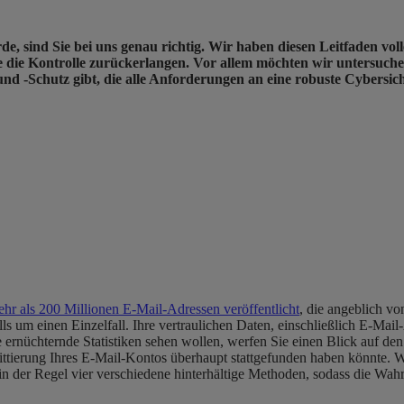
ind Sie bei uns genau richtig. Wir haben diesen Leitfaden voller hi
 die Kontrolle zurückerlangen. Vor allem möchten wir untersuche
nd -Schutz gibt, die alle Anforderungen an eine robuste Cybersiche
ehr als 200 Millionen E-Mail-Adressen veröffentlicht
, die angeblich v
lls um einen Einzelfall. Ihre vertraulichen Daten, einschließlich E-Mai
rnüchternde Statistiken sehen wollen, werfen Sie einen Blick auf den
ierung Ihres E-Mail-Kontos überhaupt stattgefunden haben könnte. We
 der Regel vier verschiedene hinterhältige Methoden, sodass die Wahrs