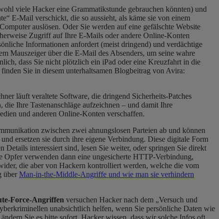
t (obwohl viele Hacker eine Grammatikstunde gebrauchen könnten) und
e“ E-Mail verschickt, die so aussieht, als käme sie von einem
Computer auslösen. Oder Sie werden auf eine gefälschte Website
cherweise Zugriff auf Ihre E-Mails oder andere Online-Konten
önliche Informationen anfordert (meist dringend) und verdächtige
t dem Mauszeiger über die E-Mail des Absenders, um seine wahre
ch, dass Sie nicht plötzlich ein iPad oder eine Kreuzfahrt in die
finden Sie in diesem unterhaltsamen Blogbeitrag von Avira:
er läuft veraltete Software, die dringend Sicherheits-Patches
, die Ihre Tastenanschläge aufzeichnen – und damit Ihre
edien und anderen Online-Konten verschaffen.
ommunikation zwischen zwei ahnungslosen Parteien ab und können
und ersetzen sie durch ihre eigene Verbindung. Diese digitale Form
etails interessiert sind, lesen Sie weiter, oder springen Sie direkt
re Opfer verwenden dann eine ungesicherte HTTP-Verbindung,
ider, die aber von Hackern kontrolliert werden, welche die vom
g über
Man-in-the-Middle-Angriffe und wie man sie verhindern
te-Force-Angriffen
versuchen Hacker nach dem „Versuch und
yberkriminellen unabsichtlich helfen, wenn Sie persönliche Daten wie
dern Sie es bitte sofort. Hacker wissen, dass wir solche Infos oft