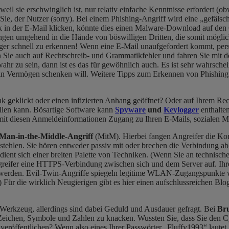
t, weil sie erschwinglich ist, nur relativ einfache Kenntnisse erforder
ie, der Nutzer (sorry). Bei einem Phishing-Angriff wird eine „gefälscht
 in der E-Mail klicken, könnte dies einen Malware-Download auf den 
angen umgehend in die Hände von böswilligen Dritten, die somit mögli
ger schnell zu erkennen! Wenn eine E-Mail unaufgefordert kommt, pers
ten Sie auch auf Rechtschreib- und Grammatikfehler und fahren Sie mi
zu sein, dann ist es das für gewöhnlich auch. Es ist sehr wahrscheinli
ein Vermögen schenken will. Weitere Tipps zum
Erkennen
von Phishing 
 geklickt oder einen infizierten Anhang geöffnet? Oder auf Ihrem Rechn
allen kann. Bösartige Software kann
Spyware
und
Keylogger
enthalten
it diesen Anmeldeinformationen Zugang zu Ihren E-Mails, sozialen M
Man-in-the-Middle-Angriff
(MitM). Hierbei fangen Angreifer die K
tehlen. Sie hören entweder passiv mit oder brechen die Verbindung ab 
nt sich einer breiten Palette von Techniken. (Wenn Sie an technischen D
greifer eine HTTPS-Verbindung zwischen sich und dem Server auf. Ih
en werden. Evil-Twin-Angriffe spiegeln legitime WLAN-Zugangspunkte w
ür die wirklich Neugierigen gibt es hier einen aufschlussreichen Blo
g-Werkzeug, allerdings sind dabei Geduld und Ausdauer gefragt. Bei
Bru
r Zeichen, Symbole und Zahlen zu knacken. Wussten Sie, dass Sie den C
röffentlichen? Wenn also eines Ihrer Passwörter „Fluffy1993“ lautet, än