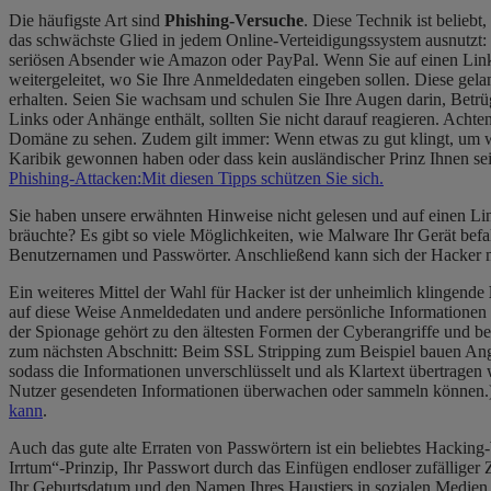
Die häufigste Art sind
Phishing-Versuche
. Diese Technik ist belieb
das schwächste Glied in jedem Online-Verteidigungssystem ausnutzt: S
seriösen Absender wie Amazon oder PayPal. Wenn Sie auf einen Link
weitergeleitet, wo Sie Ihre Anmeldedaten eingeben sollen. Diese gel
erhalten. Seien Sie wachsam und schulen Sie Ihre
Augen
darin, Betrü
Links oder Anhänge enthält, sollten Sie nicht darauf reagieren. Ach
Domäne zu sehen. Zudem gilt immer: Wenn etwas zu gut klingt, um wahr 
Karibik gewonnen haben oder dass kein ausländischer Prinz Ihnen s
Phishing-Attacken:
Mit diesen Tipps schützen Sie sich.
Sie haben unsere erwähnten Hinweise nicht gelesen und auf einen Link
bräuchte? Es gibt so viele Möglichkeiten, wie Malware Ihr Gerät bef
Benutzernamen und Passwörter. Anschließend kann sich der Hacker m
Ein weiteres Mittel der Wahl für Hacker ist der unheimlich klingende
auf diese Weise Anmeldedaten und andere persönliche Informationen s
der Spionage gehört zu den ältesten Formen der Cyberangriffe und bedie
zum nächsten Abschnitt: Beim SSL Stripping zum Beispiel bauen An
sodass die Informationen unverschlüsselt und als Klartext übertrag
Nutzer gesendeten Informationen überwachen oder sammeln können.) F
kann
.
Auch das gute alte Erraten von Passwörtern ist ein beliebtes Hackin
Irrtum“-Prinzip, Ihr Passwort durch das Einfügen endloser zufällige
Ihr Geburtsdatum und den Namen Ihres Haustiers in sozialen Medien ve