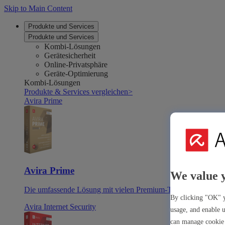
Skip to Main Content
Produkte und Services
Produkte und Services
Kombi-Lösungen
Gerätesicherheit
Online-Privatsphäre
Geräte-Optimierung
Kombi-Lösungen
Produkte & Services vergleichen
>
Avira Prime
Avira Prime
We value 
Die umfassende Lösung mit vielen Premium-Tools & -Apps
By clicking "OK" y
Avira Internet Security
usage, and enable u
can manage cookie 