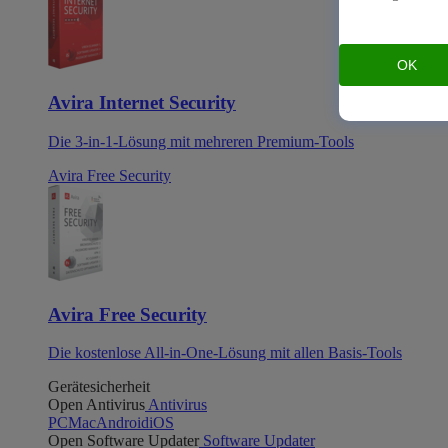
OK
Avira Internet Security
Die 3-in-1-Lösung mit mehreren Premium-Tools
Avira Free Security
Avira Free Security
Die kostenlose All-in-One-Lösung mit allen Basis-Tools
Gerätesicherheit
Open Antivirus
Antivirus
PC
Mac
Android
iOS
Open Software Updater
Software Updater