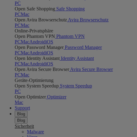
PC
Open Safe Shopping
Safe Shopping
PC
Mac
Open Avira Browserschutz
Avira Browserschutz
PC
Mac
Online-Privatsphäre
Open Phantom VPN
Phantom VPN
PC
Mac
Android
iOS
Open Password Manager
Password Manager
PC
Mac
Android
iOS
Open Identity Assistant
Identity Assistant
PC
Mac
Android
iOS
Open Avira Secure Browser
Avira Secure Browser
PC
Mac
Geräte-Optimierung
Open System Speedup
System Speedup
PC
Open Optimizer
Optimizer
Mac
Support
Blog
Blog
Sicherheit
Malware