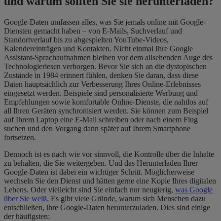
und warum sollten Sie sie herunterladen?
Google-Daten umfassen alles, was Sie jemals online mit Google-
Diensten gemacht haben – von E-Mails, Suchverlauf und
Standortverlauf bis zu abgespielten YouTube-Videos,
Kalendereinträgen und Kontakten. Nicht einmal Ihre Google
Assistant-Sprachaufnahmen bleiben vor dem allsehenden Auge des
Technologieriesen verborgen. Bevor Sie sich an die dystopischen
Zustände in 1984 erinnert fühlen, denken Sie daran, dass diese
Daten hauptsächlich zur Verbesserung Ihres Online-Erlebnisses
eingesetzt werden. Beispiele sind personalisierte Werbung und
Empfehlungen sowie komfortable Online-Dienste, die nahtlos auf
all Ihren Geräten synchronisiert werden. Sie können zum Beispiel
auf Ihrem Laptop eine E-Mail schreiben oder nach einem Flug
suchen und den Vorgang dann später auf Ihrem Smartphone
fortsetzen.
Dennoch ist es nach wie vor sinnvoll, die Kontrolle über die Inhalte
zu behalten, die Sie weitergeben. Und das Herunterladen Ihrer
Google-Daten ist dabei ein wichtiger Schritt. Möglicherweise
wechseln Sie den Dienst und hätten gerne eine Kopie Ihres digitalen
Lebens. Oder vielleicht sind Sie einfach nur neugierig,
was Google
über Sie weiß
. Es gibt viele Gründe, warum sich Menschen dazu
entschließen, ihre Google-Daten herunterzuladen. Dies sind einige
der häufigsten: