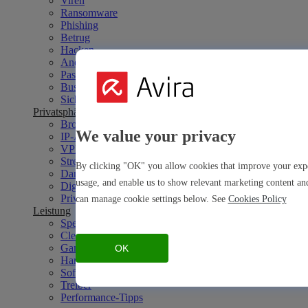
Viren
Ransomware
Phishing
Betrug
Hacken
Andere Bedrohungen
Passwörter
Business
Sicherheits-Tipps
Privatsphäre
Browser
We value your privacy
IP-Adresse
VPN
Streaming
By clicking "OK" you allow cookies that improve your exper
Dark Web
usage, and enable us to show relevant marketing content and
Digitales Leben
Privatsphäre-Tipps
can manage cookie settings below. See
Cookies Policy
Leistung
Speed
Cleaning
Gaming
OK
Hardware
Software
Treiber
Performance-Tipps