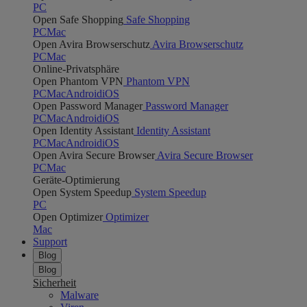
PC
Open Safe Shopping
Safe Shopping
PC
Mac
Open Avira Browserschutz
Avira Browserschutz
PC
Mac
Online-Privatsphäre
Open Phantom VPN
Phantom VPN
PC
Mac
Android
iOS
Open Password Manager
Password Manager
PC
Mac
Android
iOS
Open Identity Assistant
Identity Assistant
PC
Mac
Android
iOS
Open Avira Secure Browser
Avira Secure Browser
PC
Mac
Geräte-Optimierung
Open System Speedup
System Speedup
PC
Open Optimizer
Optimizer
Mac
Support
Blog
Blog
Sicherheit
Malware