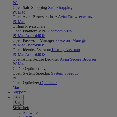
PC
Open Safe Shopping
Safe Shopping
PC
Mac
Open Avira Browserschutz
Avira Browserschutz
PC
Mac
Online-Privatsphäre
Open Phantom VPN
Phantom VPN
PC
Mac
Android
iOS
Open Password Manager
Password Manager
PC
Mac
Android
iOS
Open Identity Assistant
Identity Assistant
PC
Mac
Android
iOS
Open Avira Secure Browser
Avira Secure Browser
PC
Mac
Geräte-Optimierung
Open System Speedup
System Speedup
PC
Open Optimizer
Optimizer
Mac
Support
Blog
Blog
Sicherheit
Malware