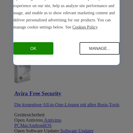
experience on our site, help us analyze site performance and
usage, and enable us to show relevant marketing content and
deliver personalized advertising for our products. You can
manage cookie settings below. See
Cookies Policy
Avira Internet Security
Die 3-in-1-Lösung mit mehreren Premium-Tools
OK
MANAGE...
Avira Free Security
Avira Free Security
Die kostenlose All-in-One-Lösung mit allen Basis-Tools
Gerätesicherheit
Open Antivirus
Antivirus
PC
Mac
Android
iOS
Open Software Updater
Software Updater