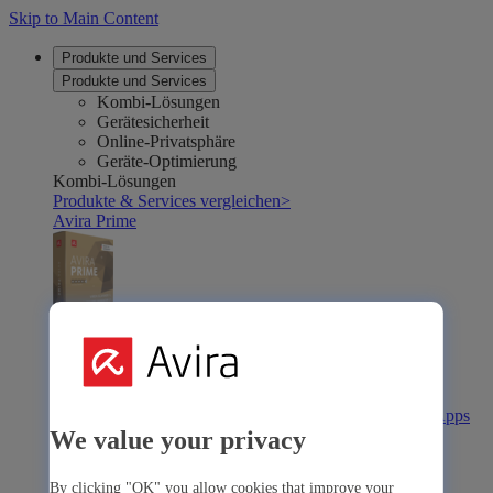
Skip to Main Content
Produkte und Services
Produkte und Services
Kombi-Lösungen
Gerätesicherheit
Online-Privatsphäre
Geräte-Optimierung
Kombi-Lösungen
Produkte & Services vergleichen
>
Avira Prime
Avira Prime
Die umfassende Lösung mit vielen Premium-Tools & -Apps
We value your privacy
Avira Internet Security
By clicking "OK" you allow cookies that improve your