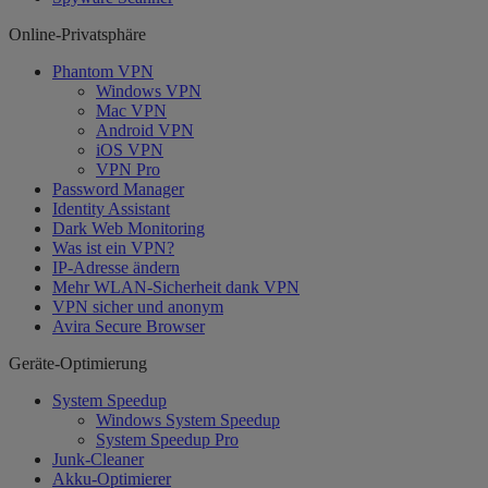
Online-Privatsphäre
Phantom VPN
Windows VPN
Mac VPN
Android VPN
iOS VPN
VPN Pro
Password Manager
Identity Assistant
Dark Web Monitoring
Was ist ein VPN?
IP-Adresse ändern
Mehr WLAN-Sicherheit dank VPN
VPN sicher und anonym
Avira Secure Browser
Geräte-Optimierung
System Speedup
Windows System Speedup
System Speedup Pro
Junk-Cleaner
Akku-Optimierer