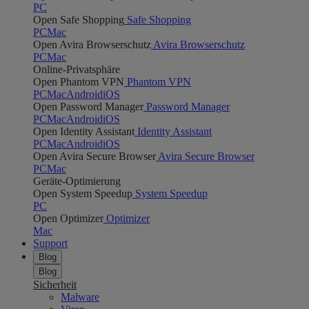
PC
Open Safe Shopping
Safe Shopping
PC
Mac
Open Avira Browserschutz
Avira Browserschutz
PC
Mac
Online-Privatsphäre
Open Phantom VPN
Phantom VPN
PC
Mac
Android
iOS
Open Password Manager
Password Manager
PC
Mac
Android
iOS
Open Identity Assistant
Identity Assistant
PC
Mac
Android
iOS
Open Avira Secure Browser
Avira Secure Browser
PC
Mac
Geräte-Optimierung
Open System Speedup
System Speedup
PC
Open Optimizer
Optimizer
Mac
Support
Blog
Blog
Sicherheit
Malware