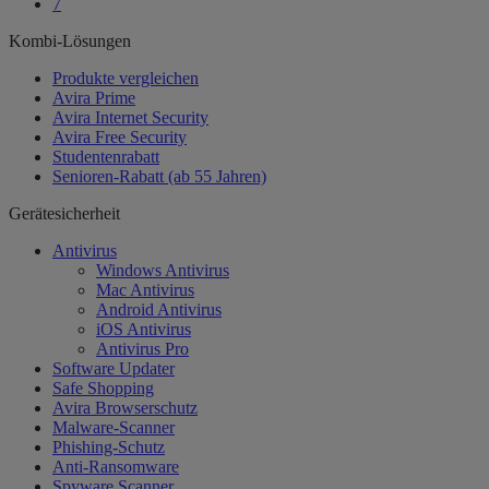
7
Kombi-Lösungen
Produkte vergleichen
Avira Prime
Avira Internet Security
Avira Free Security
Studentenrabatt
Senioren-Rabatt (ab 55 Jahren)
Gerätesicherheit
Antivirus
Windows Antivirus
Mac Antivirus
Android Antivirus
iOS Antivirus
Antivirus Pro
Software Updater
Safe Shopping
Avira Browserschutz
Malware-Scanner
Phishing-Schutz
Anti-Ransomware
Spyware Scanner