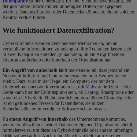
Datenpanne
ist der Oberbegriff für eine Sicherheitsverletzung, bei
der geschützte Informationen unbefugten Dritten preisgegeben
werden. Datenexfiltration oder Datenlecks können zu einem solchen
Kontrollverlust führen.
Wie funktioniert Datenexfiltration?
Cyberkriminelle wenden verschiedene Methoden an, um an
vertrauliche Informationen zu gelangen. Ihre Techniken lassen sich
in zwei Kategorien einteilen, je nachdem, ob ein Angriff seinen
Ursprung außerhalb oder innerhalb der Organisation hat:
Ein Angriff von außerhalb
läuft meistens so ab, dass jemand ein
Netzwerk infiltriert und Unternehmensdaten oder Benutzerdaten
stiehlt. Dazu wird in der Regel ein Computer, der mit dem
Unternehmensnetzwerk verbunden ist, mit
Malware
infiziert. Jedes
Gerät kann hier der Eintrittspunkt sein, ob Laptop, Smartphone oder
sogar ein USB-Stick. Nicht ausreichend geschützter Cloud-Speicher
ist ein gefundenes Fressen für Datendiebe; sie nutzen
Sicherheitslücken in veralteter Software schamlos aus.
Zu
einem Angriff von innerhalb
des Unternehmens kommt es,
wenn ein böswilliger Insider Daten der eigenen Organisation stiehlt,
normalerweise, um diese an Cyberkriminelle oder andere unbefugte
Dritte zu verkaufen. Auch reine Unachtsamkeit kann zu einer