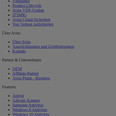
Virenlabor
Product Lifecycle
Avira VDF-Update
ITSMIG
Avira Cloud-Sicherheit
Von Vertrag zurücktreten
Über Avira
Über Avira
Auszeichnungen und Zertifizierungen
Kontakt
Partner & Unternehmen
OEM
Affiliate-Partner
Avira Prime - Business
Features
Antivir
Adware Scanner
Samsung Antivirus
Windows 8 Antivirus
Windows 10 Antivirus