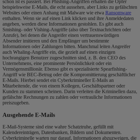
schon ist es passiert. Bei Phishing-Angriffen erhalten die Opfer
beispielsweise E-Mails, die echt aussehen, aber Links zu gefälschten
Websites oder einen Anhang mit Malware wie etwa
Ransomware
enthalten. Wenn sie auf einen Link klicken und ihre Anmeldedaten
angeben, werden diese Informationen gestohlen. Es gibt auch
Smishing- oder Vishing-Angriffe (also über Textnachrichten oder
Anrufe), bei denen die Angreifer einen vertrauenswürdigen
Absender imitieren und den Empfänger um bestimmte
Informationen oder Zahlungen bitten. Manchmal leiten Angreifer
auch Whaling-Angriffe ein, die gezielt auf einen einzigen
hochrangigen Benutzer zugeschnitten sind, z. B. den CEO des
Unternehmens, eine prominente Persönlichkeit oder ein
Vermögensmillionär. Ebenso gibt es spezialisierte Spearfishing-
Angriff wie BEC-Betrug oder die Kompromittierung geschäftlicher
E-Mails. Hierbei sendet ein Cyberkrimineller E-Mails an
Mitarbeitende, die von einem Kollegen, Geschäftspartner oder
Kunden zu stammen scheinen. Darin verleiten die Kriminellen dazu,
gefälschte Rechnungen zu zahlen oder vertrauliche Informationen
preiszugeben.
Ausgehende E-Mails
E-Mail-Systeme sind eine wahre Schatztruhe, gefüllt mit
Kalendereinträgen, Datenbanken, Bildern und Dokumenten.
Cyberkriminelle warten nur darauf, Informationen abzuzweigen, die