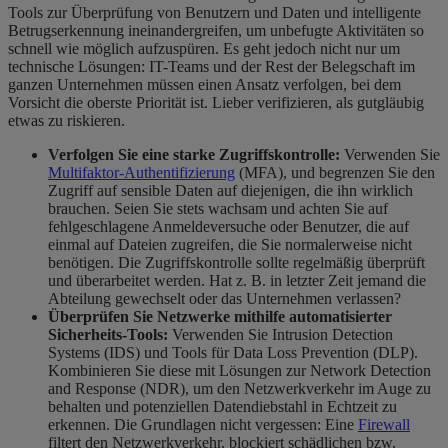
Tools zur Überprüfung von Benutzern und Daten und intelligente
Betrugserkennung ineinandergreifen, um unbefugte Aktivitäten so
schnell wie möglich aufzuspüren. Es geht jedoch nicht nur um
technische Lösungen: IT-Teams und der Rest der Belegschaft im
ganzen Unternehmen müssen einen Ansatz verfolgen, bei dem
Vorsicht die oberste Priorität ist. Lieber verifizieren, als gutgläubig
etwas zu riskieren.
Verfolgen Sie eine starke Zugriffskontrolle:
Verwenden Sie
Multifaktor-Authentifizierung
(MFA), und begrenzen Sie den
Zugriff auf sensible Daten auf diejenigen, die ihn wirklich
brauchen. Seien Sie stets wachsam und achten Sie auf
fehlgeschlagene Anmeldeversuche oder Benutzer, die auf
einmal auf Dateien zugreifen, die Sie normalerweise nicht
benötigen. Die Zugriffskontrolle sollte regelmäßig überprüft
und überarbeitet werden. Hat z. B. in letzter Zeit jemand die
Abteilung gewechselt oder das Unternehmen verlassen?
Überprüfen Sie Netzwerke mithilfe automatisierter
Sicherheits-Tools:
Verwenden Sie Intrusion Detection
Systems (IDS) und Tools für Data Loss Prevention (DLP).
Kombinieren Sie diese mit Lösungen zur Network Detection
and Response (NDR), um den Netzwerkverkehr im Auge zu
behalten und potenziellen Datendiebstahl in Echtzeit zu
erkennen. Die Grundlagen nicht vergessen: Eine
Firewall
filtert den Netzwerkverkehr, blockiert schädlichen bzw.