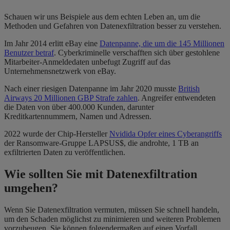
Schauen wir uns Beispiele aus dem echten Leben an, um die
Methoden und Gefahren von Datenexfiltration besser zu verstehen.
Im Jahr 2014 erlitt eBay eine
Datenpanne, die um die 145 Millionen
Benutzer betraf
. Cyberkriminelle verschafften sich über gestohlene
Mitarbeiter-Anmeldedaten unbefugt Zugriff auf das
Unternehmensnetzwerk von eBay.
Nach einer riesigen Datenpanne im Jahr 2020 musste
British
Airways 20 Millionen GBP Strafe zahlen
. Angreifer entwendeten
die Daten von über 400.000 Kunden, darunter
Kreditkartennummern, Namen und Adressen.
2022 wurde der Chip-Hersteller
Nvidida Opfer eines Cyberangriffs
der Ransomware-Gruppe LAPSUS$, die androhte, 1 TB an
exfiltrierten Daten zu veröffentlichen.
Wie sollten Sie mit Datenexfiltration
umgehen?
Wenn Sie Datenexfiltration vermuten, müssen Sie schnell handeln,
um den Schaden möglichst zu minimieren und weiteren Problemen
vorzubeugen. Sie können folgendermaßen auf einen Vorfall