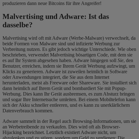
produzieren dann neue Bitcoins für ihre Angreifer!
Malvertising und Adware: Ist das
dasselbe?
Malvertising wird oft mit Adware (Werbe-Malware) verwechselt, da
beide Formen von Malware sind und infizierte Werbung zur
Verbreitung nutzen. Es gibt jedoch wichtige Unterschiede. Wie oben
beschrieben, verwendet Malvertising bösartigen Code, mit dem sie
es auf Ihr System abgesehen haben. Adware hingegen soll
Sie
, den
Benutzer, erreichen, indem sie Ihrem Gerät Werbung aufzwingt, um
Klicks zu generieren. Adware ist zuweilen heimlich in Software
oder Anwendungen integriert, die Sie aus dem Internet
herunterladen, meist als Freeware oder Shareware. Sie installiert sich
dann heimlich auf Ihrem Gerät und bombardiert Sie mit Popup-
Werbung. Dies kann Ihr Gerät ausbremsen, es zum Absturz bringen
und sogar Ihre Internetsuche umleiten. Bei einem Mobiltelefon kann
sich der Akku schneller entleeren, und es kann zu unerklärlichem
Datenverbrauch kommen.
Adware sammelt in der Regel auch Browsing-Informationen, um sie
an Werbetreibende zu verkaufen. Dies wird oft als
Browser-
Hijacking
bezeichnet. Letztlich existiert Adware nicht, um
abzulenken und zu stören, sondern um Geld zu verdienen: Die