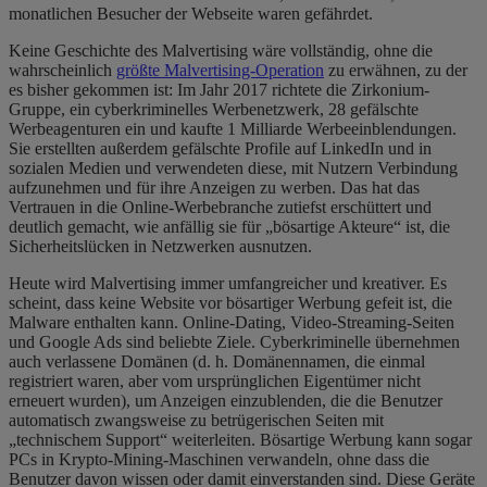
monatlichen Besucher der Webseite waren gefährdet.
Keine Geschichte des Malvertising wäre vollständig, ohne die
wahrscheinlich
größte Malvertising-Operation
zu erwähnen, zu der
es bisher gekommen ist: Im Jahr 2017 richtete die Zirkonium-
Gruppe, ein cyberkriminelles Werbenetzwerk, 28 gefälschte
Werbeagenturen ein und kaufte 1 Milliarde Werbeeinblendungen.
Sie erstellten außerdem gefälschte Profile auf LinkedIn und in
sozialen Medien und verwendeten diese, mit Nutzern Verbindung
aufzunehmen und für ihre Anzeigen zu werben. Das hat das
Vertrauen in die Online-Werbebranche zutiefst erschüttert und
deutlich gemacht, wie anfällig sie für „bösartige Akteure“ ist, die
Sicherheitslücken in Netzwerken ausnutzen.
Heute wird Malvertising immer umfangreicher und kreativer. Es
scheint, dass keine Website vor bösartiger Werbung gefeit ist, die
Malware enthalten kann. Online-Dating, Video-Streaming-Seiten
und Google Ads sind beliebte Ziele. Cyberkriminelle übernehmen
auch verlassene Domänen (d. h. Domänennamen, die einmal
registriert waren, aber vom ursprünglichen Eigentümer nicht
erneuert wurden), um Anzeigen einzublenden, die die Benutzer
automatisch zwangsweise zu betrügerischen Seiten mit
„technischem Support“ weiterleiten. Bösartige Werbung kann sogar
PCs in Krypto-Mining-Maschinen verwandeln, ohne dass die
Benutzer davon wissen oder damit einverstanden sind. Diese Geräte