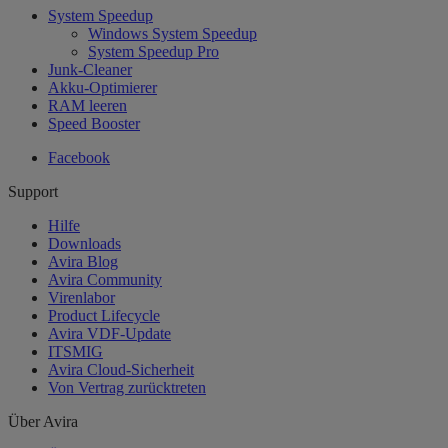
System Speedup
Windows System Speedup
System Speedup Pro
Junk-Cleaner
Akku-Optimierer
RAM leeren
Speed Booster
Facebook
Support
Hilfe
Downloads
Avira Blog
Avira Community
Virenlabor
Product Lifecycle
Avira VDF-Update
ITSMIG
Avira Cloud-Sicherheit
Von Vertrag zurücktreten
Über Avira