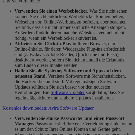
sind Sie vorbereitet:
Verwenden Sie einen Werbeblocker.
Was Sie nicht sehen,
können Sie nicht anklicken.
Werbeblocker können helfen,
Webseiten von Online-Werbung zu befreien, aber beachten
Sie bitte, dass sie nicht immer sämtliche Anzeigen stoppen.
Außerdem funktionieren manche Websites eventuell nicht
richtig, wenn ein Werbeblocker aktiviert ist.
Aktivieren Sie Click-to-Play
in Ihrem Browser, damit
Online-Inhalte, für deren Wiedergabe Plug-ins erforderlich
sind (z. B. Java, Adobe Reader, QuickTime und Flash),
deaktiviert werden, sofern Sie nicht manuell die Erlaubnis
zum Laden dieser Inhalte erteilen.
Halten Sie alle Systeme, Software und Apps auf dem
neuesten Stand.
Veraltete Software mit Sicherheitslücken,
die Hackern bekannt sind. Mit regelmäßigen Software-
Updates schützen Sie sich besser vor den neuesten
Bedrohungen. Ein
Software-Updater
sorgt dafür, dass Sie
regelmäßig sichere und saubere Updates installieren.
Kostenlos downloaden: Avira Software Updater
Verwenden Sie starke Passwörter und einen Passwort-
Manager.
Passwörter sind Ihre erste Verteidigungslinie, wenn
es um den Schutz Ihrer Online-Konten und Geräte geht.
Wenn sie leicht zu merken sind, sind sie normalerweise auch