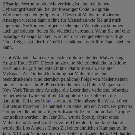
Bösartige Werbung oder Malvertising ist eine relativ neue
Cyberangriffstechnik, bei der bösartiger Code in digitale
Werbeanzeigen eingefügt wird. Diese mit Malware infizierten
Anzeigen werden dann online für Menschen wie Sie und mich
angezeigt. Sie können auf jeder beliebigen Website vorkommen –
auch auf solchen, denen Sie vielleicht vertrauen. Wenn Sie auf eine
bösartige Anzeige klicken, wird der darin eingebettete bösartige
Code freigesetzt, der Ihr Gerät beschädigen oder Ihre Daten stehlen
kann.
Laut Wikipedia kam es zum ersten dokumentierten Malvertising-
Angriff Ende 2007. Dieser nutzte eine Sicherheitslücke in Adobe
Flash aus. Er griff beliebte Online-Plattformen an, darunter
MySpace. Als Online-Bedrohung hat Malvertising eine
beeindruckende (und ziemlich peinliche) Folge von Meilensteinen
hinter sich: Im Jahr 2009 veröffentlichte das Online-Magazin der
New York Times eine Anzeige, die Leser dazu verleitete, bösartige
Sicherheitssoftware auf ihren Computern zu installieren, die
daraufhin Teil eines
Botnets
wurden. (Sie müssen Ihr Wissen über
Botnets auffrischen? Es handelt sich dabei um ein Netzwerk privater
Computer, die mit bösartiger Software infiziert sind und als Gruppe
kontrolliert werden.) Im Jahr 2011 wurde Spotify Opfer eines
Malvertising-Angriffs mit
Drive-by-Download
, und kurz darauf
wurde die Los Angeles Times Ziel einer ähnlichen Kampagne. Im
Jahr 2013 war Yahoo.com an der Reihe, und viele der 6,9 Milliarden