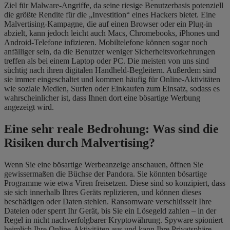
Ziel für Malware-Angriffe, da seine riesige Benutzerbasis potenziell
die größte Rendite für die „Investition“ eines Hackers bietet. Eine
Malvertising-Kampagne, die auf einen Browser oder ein Plug-in
abzielt, kann jedoch leicht auch Macs, Chromebooks, iPhones und
Android-Telefone infizieren. Mobiltelefone können sogar noch
anfälliger sein, da die Benutzer weniger Sicherheitsvorkehrungen
treffen als bei einem Laptop oder PC. Die meisten von uns sind
süchtig nach ihren digitalen Handheld-Begleitern. Außerdem sind
sie immer eingeschaltet und kommen häufig für Online-Aktivitäten
wie soziale Medien, Surfen oder Einkaufen zum Einsatz, sodass es
wahrscheinlicher ist, dass Ihnen dort eine bösartige Werbung
angezeigt wird.
Eine sehr reale Bedrohung: Was sind die
Risiken durch Malvertising?
Wenn Sie eine bösartige Werbeanzeige anschauen, öffnen Sie
gewissermaßen die Büchse der Pandora. Sie könnten bösartige
Programme wie etwa Viren freisetzen. Diese sind so konzipiert, dass
sie sich innerhalb Ihres Geräts replizieren, und können dieses
beschädigen oder Daten stehlen. Ransomware verschlüsselt Ihre
Dateien oder sperrt Ihr Gerät, bis Sie ein Lösegeld zahlen – in der
Regel in nicht nachverfolgbarer Kryptowährung. Spyware spioniert
heimlich Ihre Online-Aktivitäten aus und kann Ihre Privatsphäre