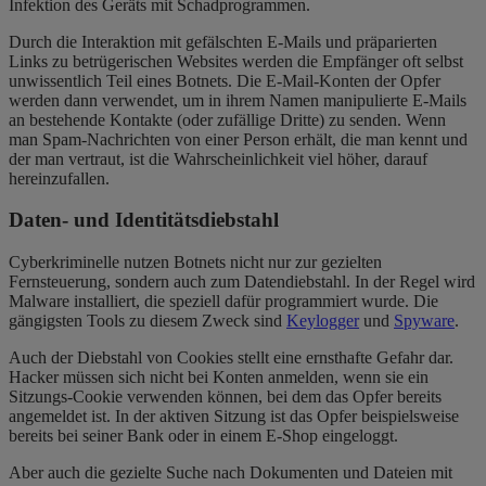
Infektion des Geräts mit Schadprogrammen.
Durch die Interaktion mit gefälschten E-Mails und präparierten
Links zu betrügerischen Websites werden die Empfänger oft selbst
unwissentlich Teil eines Botnets. Die E-Mail-Konten der Opfer
werden dann verwendet, um in ihrem Namen manipulierte E-Mails
an bestehende Kontakte (oder zufällige Dritte) zu senden. Wenn
man Spam-Nachrichten von einer Person erhält, die man kennt und
der man vertraut, ist die Wahrscheinlichkeit viel höher, darauf
hereinzufallen.
Daten- und Identitätsdiebstahl
Cyberkriminelle nutzen Botnets nicht nur zur gezielten
Fernsteuerung, sondern auch zum Datendiebstahl. In der Regel wird
Malware installiert, die speziell dafür programmiert wurde. Die
gängigsten Tools zu diesem Zweck sind
Keylogger
und
Spyware
.
Auch der Diebstahl von Cookies stellt eine ernsthafte Gefahr dar.
Hacker müssen sich nicht bei Konten anmelden, wenn sie ein
Sitzungs-Cookie verwenden können, bei dem das Opfer bereits
angemeldet ist. In der aktiven Sitzung ist das Opfer beispielsweise
bereits bei seiner Bank oder in einem E-Shop eingeloggt.
Aber auch die gezielte Suche nach Dokumenten und Dateien mit