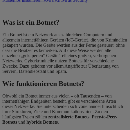
Kostenlos installieren: Avira Antivirus Security
Was ist ein Botnet?
Ein Botnet ist ein Netzwerk aus zahlreichen Computern und
allgemein internetfähigen Geräten (IoT-Geräte), die von Kriminellen
gekapert wurden. Die Geräte werden aus der Ferne gesteuert, ohne
dass die Besitzer es bemerken. Auf diese Weise werden alle
einzelnen „gekaperten“ Geräte Teil eines großen, verborgenen
Netzwerks. Cyberkriminelle nutzen Botnets für verschiedene
Zwecke. Dazu gehören vor allem Angriffe zur Überlastung von
Servern, Datendiebstahl und Spam.
Wie funktionieren Botnets?
Obwohl ein Botnet immer aus vielen – oft Tausenden – von
internetfähigen Endgeräten besteht, gibt es verschiedene Arten
dieser Netzwerke. Sie unterscheiden sich voneinander hinsichtlich
ihrer Strukturen, Ziele und Kommunikationsarten. Zu den
häufigsten Typen zählen
zentralisierte Botnets
,
Peer-to-Peer-
Botnets
und
hybride Botnets
.