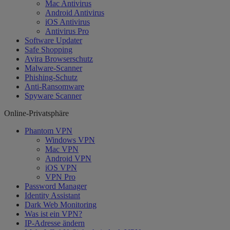
Mac Antivirus
Android Antivirus
iOS Antivirus
Antivirus Pro
Software Updater
Safe Shopping
Avira Browserschutz
Malware-Scanner
Phishing-Schutz
Anti-Ransomware
Spyware Scanner
Online-Privatsphäre
Phantom VPN
Windows VPN
Mac VPN
Android VPN
iOS VPN
VPN Pro
Password Manager
Identity Assistant
Dark Web Monitoring
Was ist ein VPN?
IP-Adresse ändern