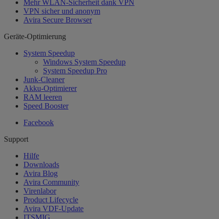
Mehr WLAN-Sicherheit dank VPN
VPN sicher und anonym
Avira Secure Browser
Geräte-Optimierung
System Speedup
Windows System Speedup
System Speedup Pro
Junk-Cleaner
Akku-Optimierer
RAM leeren
Speed Booster
Facebook
Support
Hilfe
Downloads
Avira Blog
Avira Community
Virenlabor
Product Lifecycle
Avira VDF-Update
ITSMIG