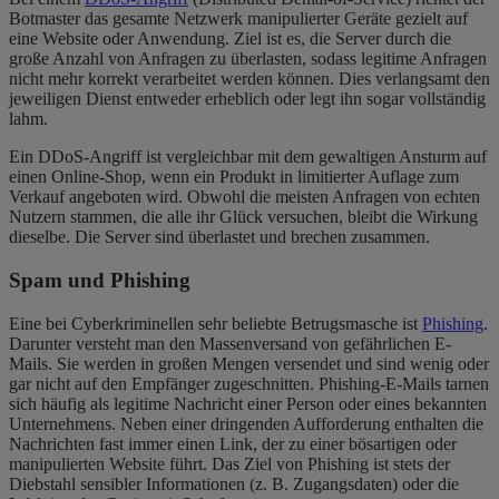
Botmaster das gesamte Netzwerk manipulierter Geräte gezielt auf
eine Website oder Anwendung. Ziel ist es, die Server durch die
große Anzahl von Anfragen zu überlasten, sodass legitime Anfragen
nicht mehr korrekt verarbeitet werden können. Dies verlangsamt den
jeweiligen Dienst entweder erheblich oder legt ihn sogar vollständig
lahm.
Ein DDoS-Angriff ist vergleichbar mit dem gewaltigen Ansturm auf
einen Online-Shop, wenn ein Produkt in limitierter Auflage zum
Verkauf angeboten wird. Obwohl die meisten Anfragen von echten
Nutzern stammen, die alle ihr Glück versuchen, bleibt die Wirkung
dieselbe. Die Server sind überlastet und brechen zusammen.
Spam und Phishing
Eine bei Cyberkriminellen sehr beliebte Betrugsmasche ist
Phishing
.
Darunter versteht man den Massenversand von gefährlichen E-
Mails. Sie werden in großen Mengen versendet und sind wenig oder
gar nicht auf den Empfänger zugeschnitten. Phishing-E-Mails tarnen
sich häufig als legitime Nachricht einer Person oder eines bekannten
Unternehmens. Neben einer dringenden Aufforderung enthalten die
Nachrichten fast immer einen Link, der zu einer bösartigen oder
manipulierten Website führt. Das Ziel von Phishing ist stets der
Diebstahl sensibler Informationen (z. B. Zugangsdaten) oder die